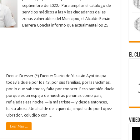
septiembre de 2022.- Para ampliar el catálogo de
servicios médicos a las y los ciudadanos de las
zonas vulnerables del Municipio, el Alcalde Renán
Barrera Concha informó que actualmente los 25
El Cl
Denise Dresser (*) Fuente: Diario de Yucatán Ayotzinapa
todavía duele por los 43, por sus familias, por las víctimas,
por lo que sabemos y falta por conocer. Pero también duele
porque es un espejo de nuestras penurias como país,
reflejadas esa noche —la más triste— y desde entonces,
hasta ahora. Un alcalde de izquierda, impulsado por López
Obrador, coludido con …
Video
Leer Mas ...