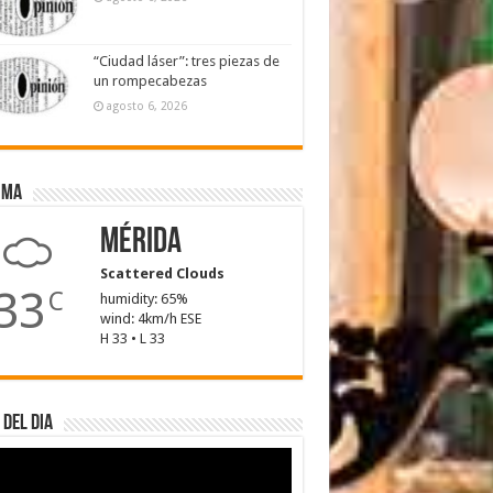
“Ciudad láser”: tres piezas de
un rompecabezas
agosto 6, 2026
ima
Mérida
Scattered Clouds
33
C
humidity: 65%
wind: 4km/h ESE
H 33 • L 33
 del dia