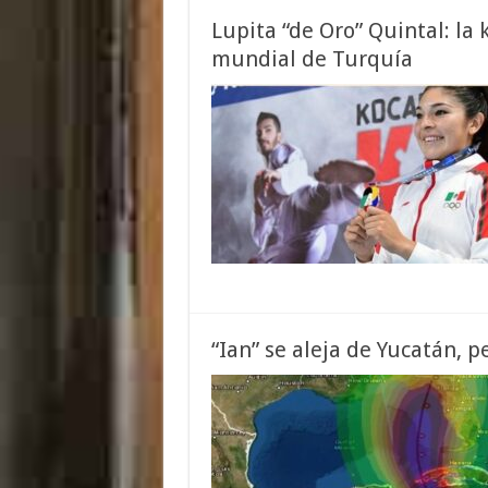
Lupita “de Oro” Quintal: la 
mundial de Turquía
“Ian” se aleja de Yucatán, p