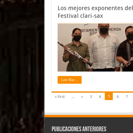
Los mejores exponentes del 
Festival clari-sax
Leer Mas ...
5
« First
...
«
3
4
6
7
Publicaciones Anteriores