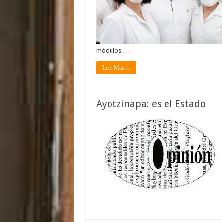
módulos …
Leer Mas ...
Ayotzinapa: es el Estado