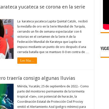
karateca yucateca se corona en la serie
La karateca yucateca Lupita Quintal Catzín, recibió
la medalla de oro en la Serie Mundial de Turquía,
cerrando un fin de semana espectacular con 6
victorias en el certamen de la Serie A de la
Federación Mundial de Karateya que Lupita se
impuso mediante un punto de oro después d una
Yuca
cerrada batalla que se mantuvo 0-0 en contra de …
Leer Mas ...
ero traería consigo algunas lluvias
Mérida, Yucatán; 25 de septiembre de 2022.- Como
parte del monitoreo permanente de la tormenta
tropical «Ian», con potencial de huracán, la
Coordinación Estatal de Protección Civil Procivy
emitió el Alertamiento Azul (peligro mínimo) para