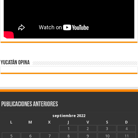
Yucatán Opina
Publicaciones Anteriores
septiembre 2022
L
M
X
J
V
S
D
1
2
3
4
5
6
7
8
9
10
11