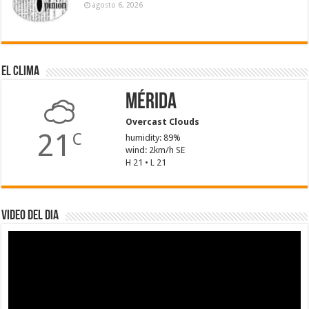
agosto 6, 2026
El Clima
Mérida
Overcast Clouds
21
C
humidity: 89%
wind: 2km/h SE
H 21 • L 21
Video del dia