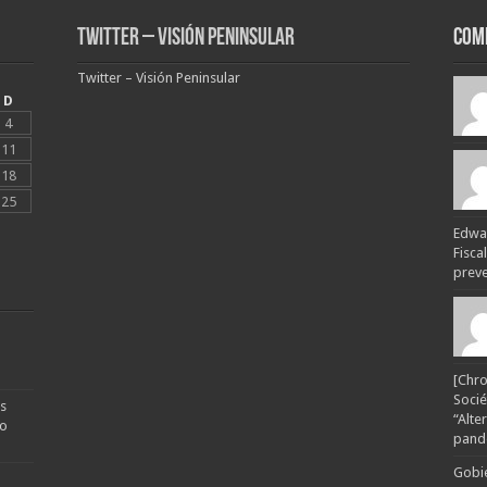
Twitter – Visión Peninsular
Com
Twitter – Visión Peninsular
D
4
11
18
25
Edwar
Fisca
preven
[Chro
Socié
s
“Alte
no
pande
Gobie