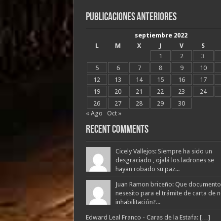
Publicaciones Anteriores
septiembre 2022
L
M
X
J
V
S
1
2
3
5
6
7
8
9
10
12
13
14
15
16
17
19
20
21
22
23
24
26
27
28
29
30
« Ago
Oct »
Recent Comments
Cicely Vallejos: Siempre ha sido un
desgraciado , ojalá los ladrones se
hayan robado su paz...
Juan Ramon briceño: Que documento
nesesito para el trámite de carta de 
inhabilitación?...
Edward Leal Franco - Caras de la Estafa: […]