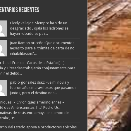
entarios Recientes
Cicely Vallejos: Siempre ha sido un
desgraciado , ojalá los ladrones se
hayan robado su paz...
Juan Ramon briceño: Que documentos
nesesito para el trámite de carta de no
inhabilitación?...
d Leal Franco - Caras de la Estafa: […]
lía y Titeradas trabajarán conjuntamente para
ir el delito...
pablo gonzalez diaz: Fue mi novia y
fueron años maravillosos que pasamos
juntos, pero el destino nos...
niques] – Chroniques amérindiennes –
té des Américanistes: […] Pedro Uc,
rnativas de resistencia maya en tiempo de
mia”, 19...
rno del Estado apoya a productores apícolas