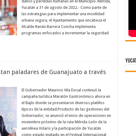
daños y pérdidas humanas en el Municipio. Mérida,
Yucatán a 31 de agosto de 2022.- Como parte de
las estrategias para implementar una movilidad
urbana segura, el Ayuntamiento que encabeza el
Alcalde Renán Barrera Concha implementa
programas enfocados a incrementar la seguridad
Yuca
tan paladares de Guanajuato a través
El Gobernador Mauricio Vila Dosal continuó la
campaña turística Maratón Gastronómico ahora en
el Bajío donde se presentaron diversos platillos
típicos de la entidad.Producto de las gestiones del
Gobernador, se anunció el inicio de operaciones en
noviembre próximo de la ruta Mérida-León de la
aerolínea Volaris y la participación de Yucatán
como estado invitado en el Festival Internacional