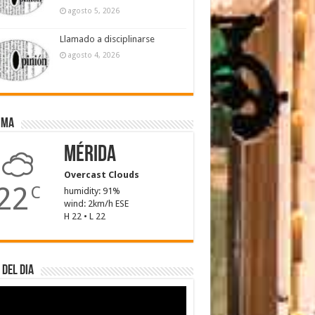
agosto 5, 2026
Llamado a disciplinarse
agosto 4, 2026
ima
Mérida
Overcast Clouds
22
C
humidity: 91%
wind: 2km/h ESE
H 22 • L 22
 del dia