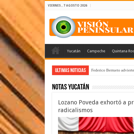
VIERNES , 7 AGOSTO 2026
Yucatán
Campeche
Quintana Ro
Ultimas Noticias
Federico Berrueto adviert
Arrancan la tercera etapa
Notas Yucatán
Lozano Poveda exhortó a pri
radicalismos