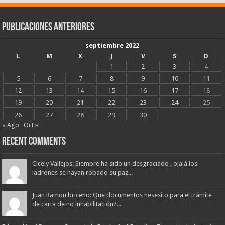
Publicaciones Anteriores
septiembre 2022
L
M
X
J
V
S
D
1
2
3
4
5
6
7
8
9
10
11
12
13
14
15
16
17
18
19
20
21
22
23
24
25
26
27
28
29
30
« Ago
Oct »
Recent Comments
Cicely Vallejos: Siempre ha sido un desgraciado , ojalá los
ladrones se hayan robado su paz...
Juan Ramon briceño: Que documentos nesesito para el trámite
de carta de no inhabilitación?...