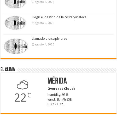
agosto 6, 2026
Elegir el destino de la costa yucateca
agosto 5, 2026
Llamado a disciplinarse
agosto 4, 2026
El Clima
Mérida
Overcast Clouds
22
C
humidity: 93%
wind: 2km/h ESE
H 22 • L 22