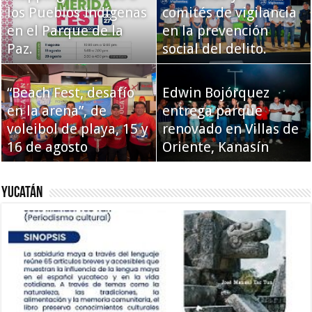
los Pueblos Indígenas
comités de vigilancia
en el Parque de la
en la prevención
Paz.
social del delito.
“Beach Fest, desafío
Edwin Bojórquez
en la arena”, de
entrega parque
voleibol de playa, 15 y
renovado en Villas de
16 de agosto
Oriente, Kanasín
Yucatán