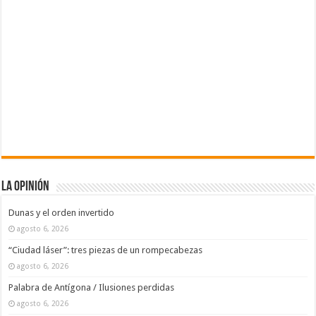
La Opinión
Dunas y el orden invertido
agosto 6, 2026
“Ciudad láser”: tres piezas de un rompecabezas
agosto 6, 2026
Palabra de Antígona / Ilusiones perdidas
agosto 6, 2026