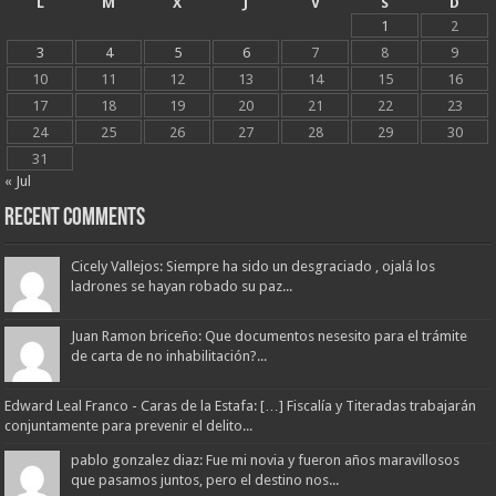
L
M
X
J
V
S
D
1
2
3
4
5
6
7
8
9
10
11
12
13
14
15
16
17
18
19
20
21
22
23
24
25
26
27
28
29
30
31
« Jul
Recent Comments
Cicely Vallejos: Siempre ha sido un desgraciado , ojalá los
ladrones se hayan robado su paz...
Juan Ramon briceño: Que documentos nesesito para el trámite
de carta de no inhabilitación?...
Edward Leal Franco - Caras de la Estafa: […] Fiscalía y Titeradas trabajarán
conjuntamente para prevenir el delito...
pablo gonzalez diaz: Fue mi novia y fueron años maravillosos
que pasamos juntos, pero el destino nos...