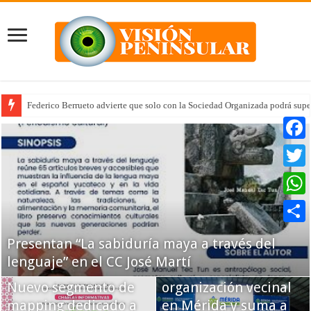
Federico Berrueto advierte que solo con la Sociedad Organizada podrá supe
Arrancan la tercera etapa de Médico 24/7
Faceb
Twitte
Whats
Compar
Presentan “La sabiduría maya a través del
Impulsa Cecilia
lenguaje” en el CC José Martí
Patrón la
Nuevo segmento de
organización vecinal
mapping dedicado a
en Mérida y suma a