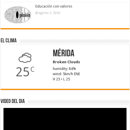
Educación con valores
agosto 3, 2026
El Clima
Mérida
Broken Clouds
25
C
humidity: 84%
wind: 5km/h ENE
H 25 • L 25
Video del dia