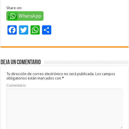
Share on:
WhatsApp
F
T
W
C
ac
wi
h
o
e
tt
at
m
b
er
sA
p
Deja un comentario
o
p
ar
o
p
ti
Tu dirección de correo electrónico no será publicada.
Los campos
obligatorios están marcados con
*
k
r
Comentario