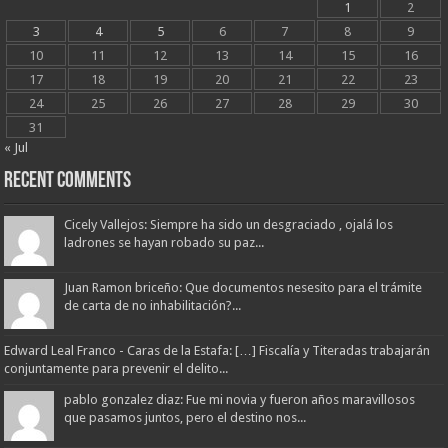
1
2
3
4
5
6
7
8
9
10
11
12
13
14
15
16
17
18
19
20
21
22
23
24
25
26
27
28
29
30
31
« Jul
Recent Comments
Cicely Vallejos: Siempre ha sido un desgraciado , ojalá los
ladrones se hayan robado su paz...
Juan Ramon briceño: Que documentos nesesito para el trámite
de carta de no inhabilitación?...
Edward Leal Franco - Caras de la Estafa: […] Fiscalía y Titeradas trabajarán
conjuntamente para prevenir el delito...
pablo gonzalez diaz: Fue mi novia y fueron años maravillosos
que pasamos juntos, pero el destino nos...