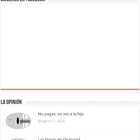
La Opinión
No pagas, no ves a tu hijo
agosto 7, 2026
Las Dunas de Chuburná