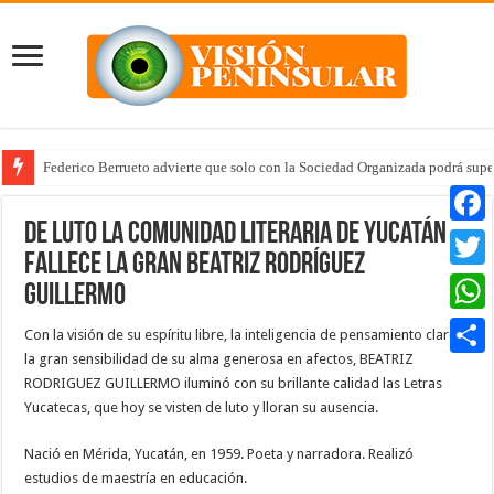
Federico Berrueto advierte que solo con la Sociedad Organizada podrá supe
De luto la comunidad literaria de Yucatán –
Faceb
Fallece la gran Beatriz Rodríguez
Twitte
Guillermo
Whats
Con la visión de su espíritu libre, la inteligencia de pensamiento claro y
la gran sensibilidad de su alma generosa en afectos, BEATRIZ
Compar
RODRIGUEZ GUILLERMO iluminó con su brillante calidad las Letras
Yucatecas, que hoy se visten de luto y lloran su ausencia.
Nació en Mérida, Yucatán, en 1959. Poeta y narradora. Realizó
estudios de maestría en educación.