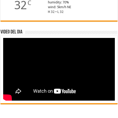
32
C
humidity: 70%
wind: 5km/h NE
H 32 • L 32
Video del dia