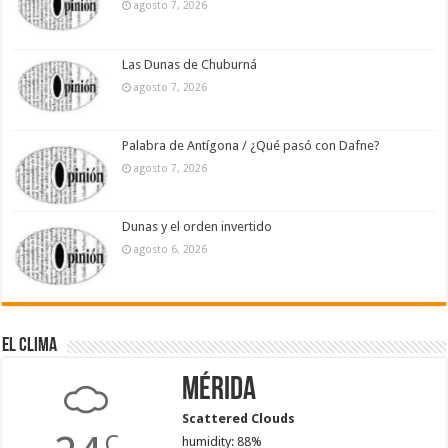
agosto 7, 2026
Las Dunas de Chuburná
agosto 7, 2026
Palabra de Antígona / ¿Qué pasó con Dafne?
agosto 7, 2026
Dunas y el orden invertido
agosto 6, 2026
El Clima
Mérida
Scattered Clouds
C
humidity: 88%