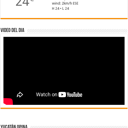
24
wind: 2km/h ESE
H 24 • L 24
Video del dia
Yucatán Opina