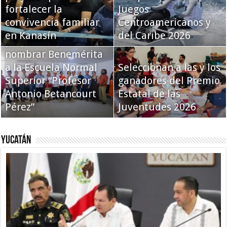
fortalecer la
Juegos
convivencia familiar
Centroamericanos y
Recibe el Congreso
en Kanasín
del Caribe 2026
propuesta para
nombrar Benemérita
a la Escuela Normal
Seleccionan a las y los
Superior “Profesor
ganadores del Premio
Antonio Betancourt
Estatal de las
Pérez”
Juventudes 2026
Yucatán