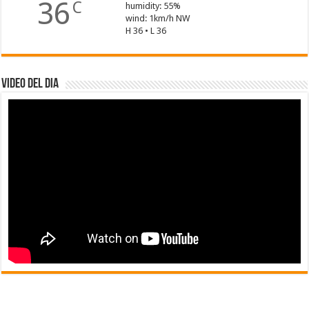
36
C
humidity: 55%
wind: 1km/h NW
H 36 • L 36
Video del dia