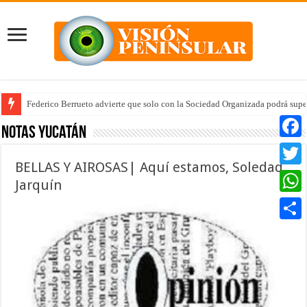
Federico Berrueto advierte que solo con la Sociedad Organizada podrá supe
Notas Yucatán
Faceb
BELLAS Y AIROSAS| Aquí estamos, Soledad
Twitte
Jarquín
Whats
Compar