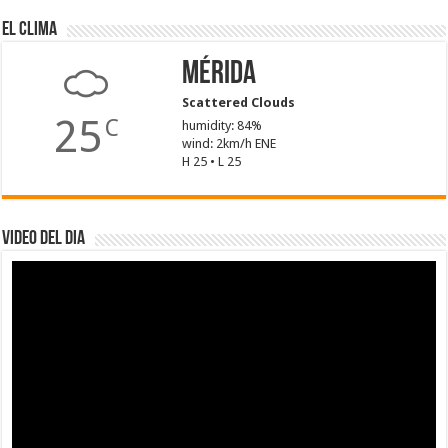
El Clima
Mérida
Scattered Clouds
25
C
humidity: 84%
wind: 2km/h ENE
H 25 • L 25
Video del dia