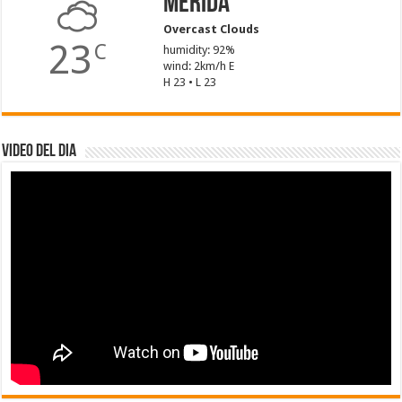
Mérida
Overcast Clouds
23
C
humidity: 92%
wind: 2km/h E
H 23 • L 23
Video del dia