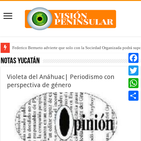
Federico Berrueto advierte que solo con la Sociedad Organizada podrá supe
Notas Yucatán
Faceb
Violeta del Anáhuac| Periodismo con
Twitte
perspectiva de género
Whats
Compar