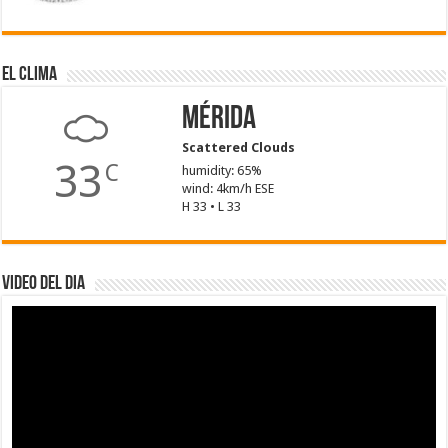
El Clima
Mérida
Scattered Clouds
33
C
humidity: 65%
wind: 4km/h ESE
H 33 • L 33
Video del dia