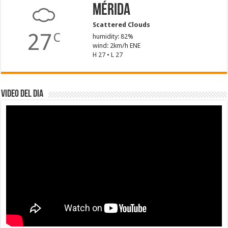
Mérida
Scattered Clouds
27
C
humidity: 82%
wind: 2km/h ENE
H 27 • L 27
Video del dia