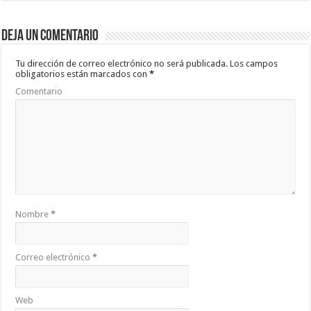
e
tt
at
m
b
er
sA
p
Deja un comentario
o
p
ar
o
p
ti
Tu dirección de correo electrónico no será publicada.
Los campos
obligatorios están marcados con
*
k
r
Comentario
Nombre
*
Correo electrónico
*
Web