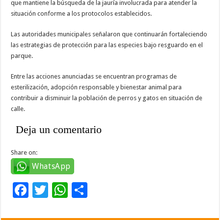
que mantiene la búsqueda de la jauría involucrada para atender la
situación conforme a los protocolos establecidos.
Las autoridades municipales señalaron que continuarán fortaleciendo
las estrategias de protección para las especies bajo resguardo en el
parque.
Entre las acciones anunciadas se encuentran programas de
esterilización, adopción responsable y bienestar animal para
contribuir a disminuir la población de perros y gatos en situación de
calle.
Deja un comentario
Share on:
WhatsApp
F
T
W
C
ac
wi
h
o