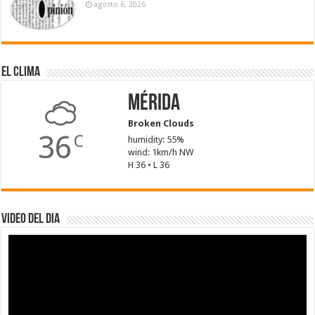
agosto 6, 2026
El Clima
Mérida
Broken Clouds
36
C
humidity: 55%
wind: 1km/h NW
H 36 • L 36
Video del dia