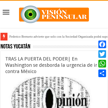
Federico Berrueto advierte que solo con la Sociedad Organizada podrá supe
Notas Yucatán
Faceb
TRAS LA PUERTA DEL PODER| En
Twitte
Washington se desborda la urgencia de ir
contra México
Whats
Compar