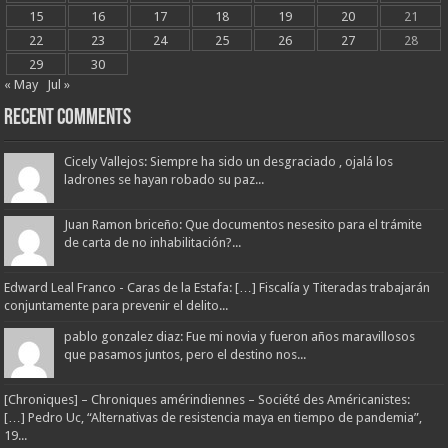
15
16
17
18
19
20
21
22
23
24
25
26
27
28
29
30
« May
Jul »
Recent Comments
Cicely Vallejos: Siempre ha sido un desgraciado , ojalá los
ladrones se hayan robado su paz...
Juan Ramon briceño: Que documentos nesesito para el trámite
de carta de no inhabilitación?...
Edward Leal Franco - Caras de la Estafa: […] Fiscalía y Titeradas trabajarán
conjuntamente para prevenir el delito...
pablo gonzalez diaz: Fue mi novia y fueron años maravillosos
que pasamos juntos, pero el destino nos...
[Chroniques] – Chroniques amérindiennes – Société des Américanistes:
[…] Pedro Uc, “Alternativas de resistencia maya en tiempo de pandemia”,
19...