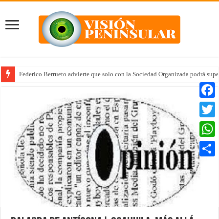
Federico Berrueto advierte que solo con la Sociedad Organizada podrá supe
Faceb
Twitte
Whats
Compar