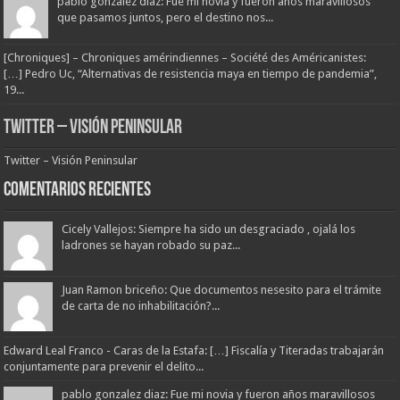
pablo gonzalez diaz: Fue mi novia y fueron años maravillosos
que pasamos juntos, pero el destino nos...
[Chroniques] – Chroniques amérindiennes – Société des Américanistes:
[…] Pedro Uc, “Alternativas de resistencia maya en tiempo de pandemia”,
19...
Twitter – Visión Peninsular
Twitter – Visión Peninsular
Comentarios Recientes
Cicely Vallejos: Siempre ha sido un desgraciado , ojalá los
ladrones se hayan robado su paz...
Juan Ramon briceño: Que documentos nesesito para el trámite
de carta de no inhabilitación?...
Edward Leal Franco - Caras de la Estafa: […] Fiscalía y Titeradas trabajarán
conjuntamente para prevenir el delito...
pablo gonzalez diaz: Fue mi novia y fueron años maravillosos