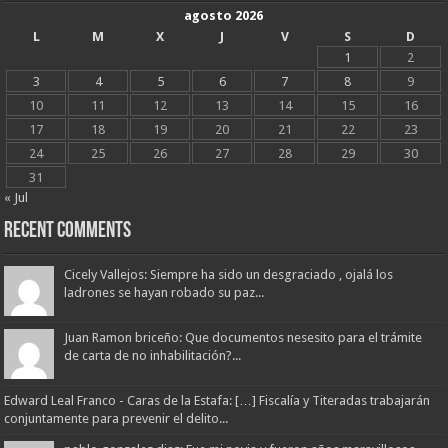
agosto 2026
L
M
X
J
V
S
D
1
2
3
4
5
6
7
8
9
10
11
12
13
14
15
16
17
18
19
20
21
22
23
24
25
26
27
28
29
30
31
« Jul
Recent Comments
Cicely Vallejos: Siempre ha sido un desgraciado , ojalá los
ladrones se hayan robado su paz...
Juan Ramon briceño: Que documentos nesesito para el trámite
de carta de no inhabilitación?...
Edward Leal Franco - Caras de la Estafa: […] Fiscalía y Titeradas trabajarán
conjuntamente para prevenir el delito...