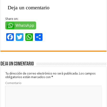
Deja un comentario
Share on:
WhatsApp
F
T
W
C
ac
wi
h
o
e
tt
at
m
b
er
sA
p
Deja un comentario
o
p
ar
o
p
ti
Tu dirección de correo electrónico no será publicada.
Los campos
obligatorios están marcados con
*
k
r
Comentario