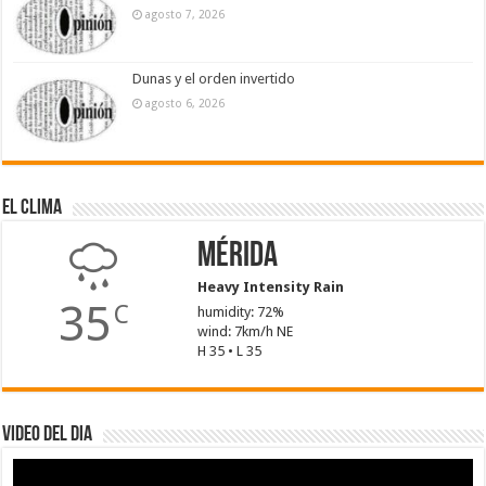
agosto 7, 2026
Dunas y el orden invertido
agosto 6, 2026
El Clima
Mérida
Heavy Intensity Rain
35
C
humidity: 72%
wind: 7km/h NE
H 35 • L 35
Video del dia