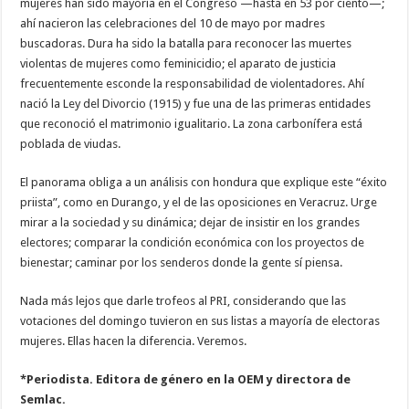
mujeres han sido mayoría en el Congreso —hasta en 53 por ciento—;
ahí nacieron las celebraciones del 10 de mayo por madres
buscadoras. Dura ha sido la batalla para reconocer las muertes
violentas de mujeres como feminicidio; el aparato de justicia
frecuentemente esconde la responsabilidad de violentadores. Ahí
nació la Ley del Divorcio (1915) y fue una de las primeras entidades
que reconoció el matrimonio igualitario. La zona carbonífera está
poblada de viudas.
El panorama obliga a un análisis con hondura que explique este “éxito
priista”, como en Durango, y el de las oposiciones en Veracruz. Urge
mirar a la sociedad y su dinámica; dejar de insistir en los grandes
electores; comparar la condición económica con los proyectos de
bienestar; caminar por los senderos donde la gente sí piensa.
Nada más lejos que darle trofeos al PRI, considerando que las
votaciones del domingo tuvieron en sus listas a mayoría de electoras
mujeres. Ellas hacen la diferencia. Veremos.
*Periodista. Editora de género en la OEM y directora de
Semlac.