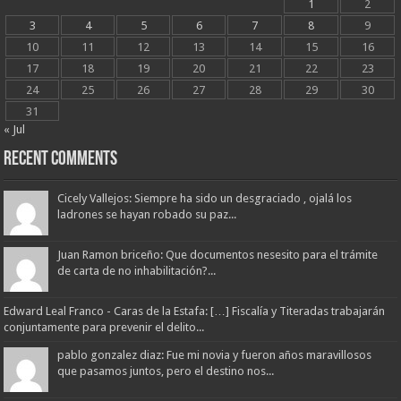
1
2
3
4
5
6
7
8
9
10
11
12
13
14
15
16
17
18
19
20
21
22
23
24
25
26
27
28
29
30
31
« Jul
Recent Comments
Cicely Vallejos: Siempre ha sido un desgraciado , ojalá los
ladrones se hayan robado su paz...
Juan Ramon briceño: Que documentos nesesito para el trámite
de carta de no inhabilitación?...
Edward Leal Franco - Caras de la Estafa: […] Fiscalía y Titeradas trabajarán
conjuntamente para prevenir el delito...
pablo gonzalez diaz: Fue mi novia y fueron años maravillosos
que pasamos juntos, pero el destino nos...