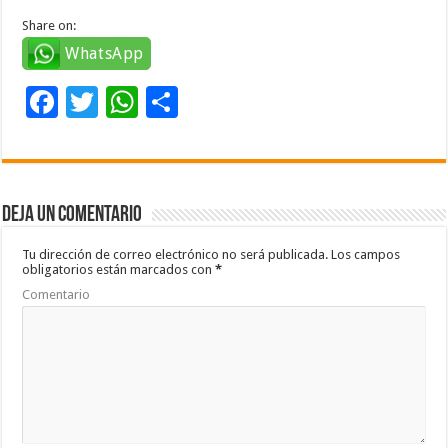
Share on:
WhatsApp
F
T
W
C
ac
wi
h
o
e
tt
at
m
b
er
sA
p
Deja un comentario
o
p
ar
o
p
ti
Tu dirección de correo electrónico no será publicada.
Los campos
obligatorios están marcados con
*
k
r
Comentario