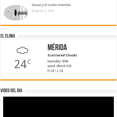
Dunas y el orden invertido
agosto 6, 2026
El Clima
Mérida
Scattered Clouds
24
C
humidity: 90%
wind: 0km/h ESE
H 24 • L 24
Video del dia