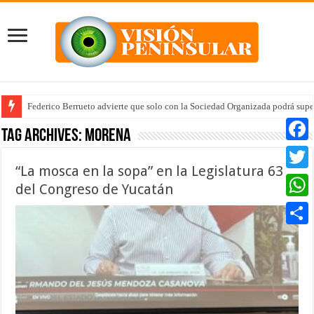
Federico Berrueto advierte que solo con la Sociedad Organizada podrá supe
Arrancan la tercera etapa de Médico 24/7
Tag Archives:
MORENA
Faceb
“La mosca en la sopa” en la Legislatura 63
Twitte
del Congreso de Yucatán
Whats
Compar