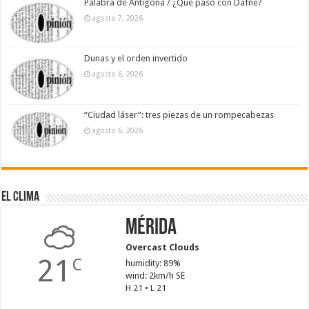
Palabra de Antígona / ¿Qué pasó con Dafne?
agosto 7, 2026
Dunas y el orden invertido
agosto 6, 2026
“Ciudad láser”: tres piezas de un rompecabezas
agosto 6, 2026
El Clima
Mérida
Overcast Clouds
21
C
humidity: 89%
wind: 2km/h SE
H 21 • L 21