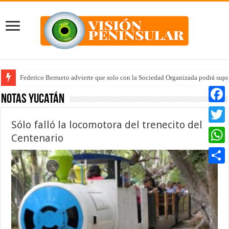
Federico Berrueto advierte que solo con la Sociedad Organizada podrá supe
Arrancan la tercera etapa de Médico 24/7
Notas Yucatán
Faceb
Sólo falló la locomotora del trenecito del
Twitte
Centenario
Whats
Compar