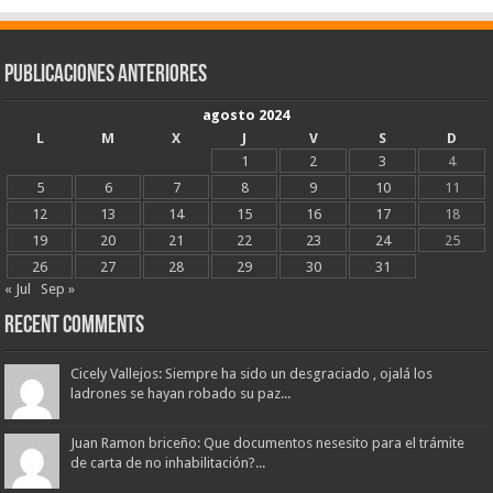
Publicaciones Anteriores
agosto 2024
L
M
X
J
V
S
D
1
2
3
4
5
6
7
8
9
10
11
12
13
14
15
16
17
18
19
20
21
22
23
24
25
26
27
28
29
30
31
« Jul
Sep »
Recent Comments
Cicely Vallejos: Siempre ha sido un desgraciado , ojalá los
ladrones se hayan robado su paz...
Juan Ramon briceño: Que documentos nesesito para el trámite
de carta de no inhabilitación?...