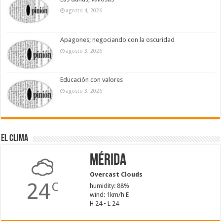
agosto 4, 2026
Apagones; negociando con la oscuridad
agosto 3, 2026
Educación con valores
agosto 3, 2026
El Clima
Mérida
Overcast Clouds
24
C
humidity: 88%
wind: 1km/h E
H 24 • L 24