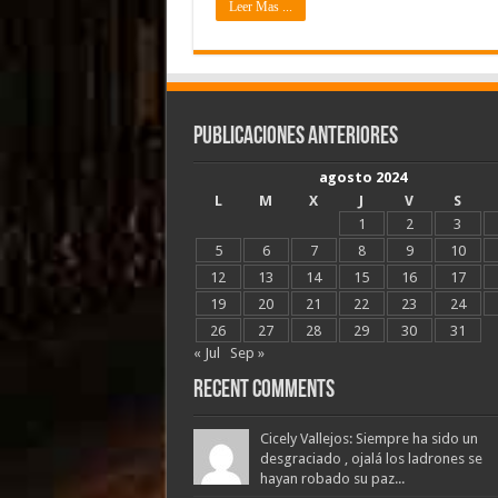
Leer Mas ...
Publicaciones Anteriores
agosto 2024
L
M
X
J
V
S
1
2
3
5
6
7
8
9
10
12
13
14
15
16
17
19
20
21
22
23
24
26
27
28
29
30
31
« Jul
Sep »
Recent Comments
Cicely Vallejos: Siempre ha sido un
desgraciado , ojalá los ladrones se
hayan robado su paz...