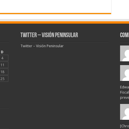
Twitter – Visión Peninsular
Com
Twitter – Visión Peninsular
D
4
11
18
25
Edwar
Fisca
preven
[Chro