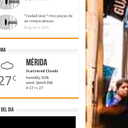
“Ciudad láser”: tres piezas de
un rompecabezas
agosto 6, 2026
ima
Mérida
Scattered Clouds
27
C
humidity: 82%
wind: 2km/h ENE
H 27 • L 27
 del dia