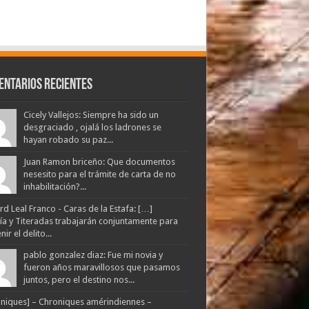
entarios Recientes
Cicely Vallejos: Siempre ha sido un
desgraciado , ojalá los ladrones se
hayan robado su paz...
Juan Ramon briceño: Que documentos
nesesito para el trámite de carta de no
inhabilitación?...
d Leal Franco - Caras de la Estafa: […]
lía y Titeradas trabajarán conjuntamente para
ir el delito...
pablo gonzalez diaz: Fue mi novia y
fueron años maravillosos que pasamos
juntos, pero el destino nos...
niques] – Chroniques amérindiennes –