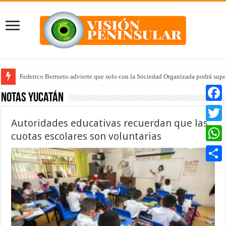
Federico Berrueto advierte que solo con la Sociedad Organizada podrá supe
Arrancan la tercera etapa de Médico 24/7
Notas Yucatán
Faceb
Autoridades educativas recuerdan que las
Twitte
cuotas escolares son voluntarias
Whats
Compar