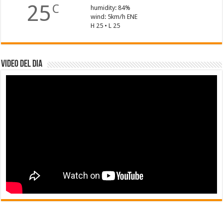
25
C
humidity: 84%
wind: 5km/h ENE
H 25 • L 25
Video del dia