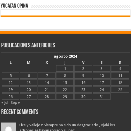
Yucatán Opina
Publicaciones Anteriores
agosto 2024
L
M
X
J
V
S
D
1
2
3
4
5
6
7
8
9
10
11
12
13
14
15
16
17
18
19
20
21
22
23
24
25
26
27
28
29
30
31
« Jul
Sep »
Recent Comments
Cicely Vallejos: Siempre ha sido un desgraciado , ojalá los
ladrones se hayan robado su paz...