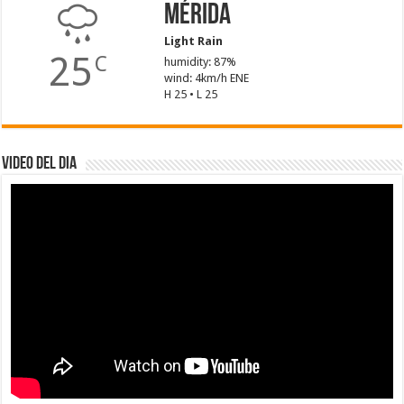
Mérida
Light Rain
25
C
humidity: 87%
wind: 4km/h ENE
H 25 • L 25
Video del dia