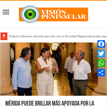
Federico Berrueto advierte que solo con la Sociedad Organizada podrá supe
Faceb
Twitte
Whats
Compar
Mérida puede brillar más apoyada por la