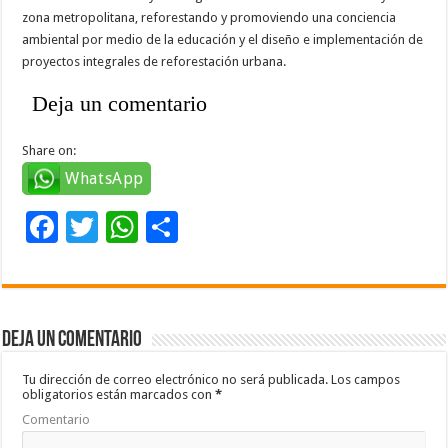
zona metropolitana, reforestando y promoviendo una conciencia
ambiental por medio de la educación y el diseño e implementación de
proyectos integrales de reforestación urbana.
Deja un comentario
Share on:
WhatsApp
F
T
W
C
ac
wi
h
o
e
tt
at
m
b
er
sA
p
Deja un comentario
o
p
ar
o
p
ti
Tu dirección de correo electrónico no será publicada.
Los campos
obligatorios están marcados con
*
k
r
Comentario