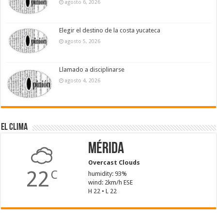
agosto 6, 2026
Elegir el destino de la costa yucateca
agosto 5, 2026
Llamado a disciplinarse
agosto 4, 2026
El Clima
Mérida
Overcast Clouds
22
C
humidity: 93%
wind: 2km/h ESE
H 22 • L 22