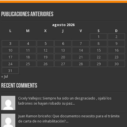
Publicaciones Anteriores
agosto 2026
L
M
X
J
V
S
D
1
2
3
4
5
6
7
8
9
10
11
12
13
14
15
16
17
18
19
20
21
22
23
24
25
26
27
28
29
30
31
« Jul
Recent Comments
Cicely Vallejos: Siempre ha sido un desgraciado , ojalá los
ladrones se hayan robado su paz...
Juan Ramon briceño: Que documentos nesesito para el trámite
de carta de no inhabilitación?...