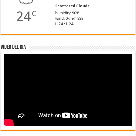
Scattered Clouds
24
C
humidity: 90%
wind: 0km/h ESE
H 24 • L 24
Video del dia