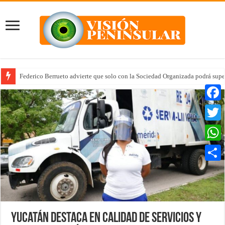
Federico Berrueto advierte que solo con la Sociedad Organizada podrá supe
Faceb
Twitte
Whats
Compar
Yucatán destaca en calidad de servicios y