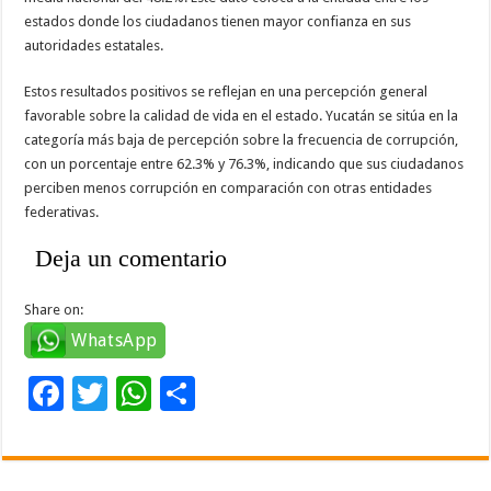
estados donde los ciudadanos tienen mayor confianza en sus
autoridades estatales.
Estos resultados positivos se reflejan en una percepción general
favorable sobre la calidad de vida en el estado. Yucatán se sitúa en la
categoría más baja de percepción sobre la frecuencia de corrupción,
con un porcentaje entre 62.3% y 76.3%, indicando que sus ciudadanos
perciben menos corrupción en comparación con otras entidades
federativas.
Deja un comentario
Share on:
WhatsApp
F
T
W
C
ac
wi
h
o
e
tt
at
m