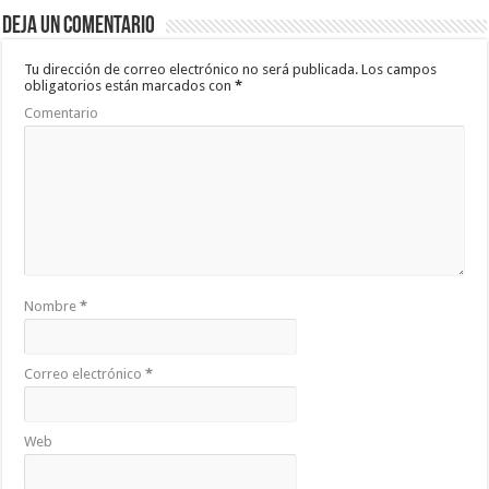
b
er
sA
p
Deja un comentario
o
p
ar
o
p
ti
Tu dirección de correo electrónico no será publicada.
Los campos
obligatorios están marcados con
*
k
r
Comentario
Nombre
*
Correo electrónico
*
Web