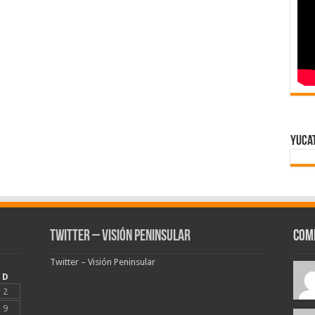
Yuca
Twitter – Visión Peninsular
Com
Twitter – Visión Peninsular
D
2
9