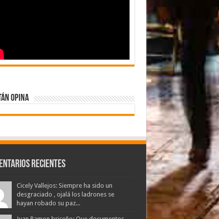
tán Opina
entarios Recientes
Cicely Vallejos: Siempre ha sido un
desgraciado , ojalá los ladrones se
hayan robado su paz...
Juan Ramon briceño: Que documentos