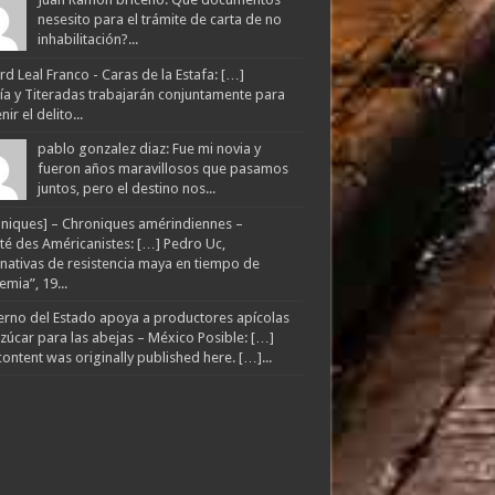
nesesito para el trámite de carta de no
inhabilitación?...
d Leal Franco - Caras de la Estafa: […]
lía y Titeradas trabajarán conjuntamente para
ir el delito...
pablo gonzalez diaz: Fue mi novia y
fueron años maravillosos que pasamos
juntos, pero el destino nos...
niques] – Chroniques amérindiennes –
té des Américanistes: […] Pedro Uc,
rnativas de resistencia maya en tiempo de
mia”, 19...
rno del Estado apoya a productores apícolas
zúcar para las abejas – México Posible: […]
content was originally published here. […]...