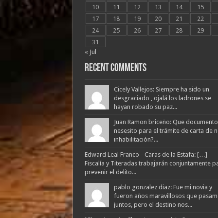
10
11
12
13
14
15
17
18
19
20
21
22
24
25
26
27
28
29
31
« Jul
Recent Comments
Cicely Vallejos: Siempre ha sido un
desgraciado , ojalá los ladrones se
hayan robado su paz...
Juan Ramon briceño: Que documento
nesesito para el trámite de carta de 
inhabilitación?...
Edward Leal Franco - Caras de la Estafa: […]
Fiscalía y Titeradas trabajarán conjuntamente p
prevenir el delito...
pablo gonzalez diaz: Fue mi novia y
fueron años maravillosos que pasam
juntos, pero el destino nos...