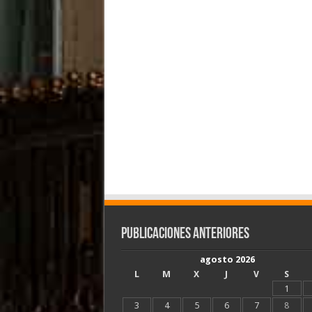
Publicaciones Anteriores
agosto 2026
L
M
X
J
V
S
1
3
4
5
6
7
8