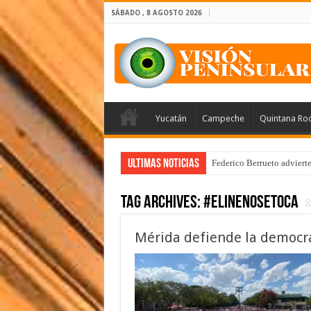
SÁBADO , 8 AGOSTO 2026
Yucatán
Campeche
Quintana Ro
Ultimas Noticias
Federico Berrueto adviert
Tag Archives:
#ElINENoSeToca
Mérida defiende la democra