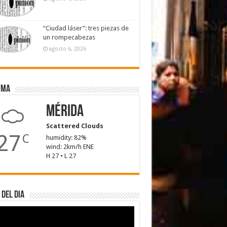
“Ciudad láser”: tres piezas de
un rompecabezas
agosto 6, 2026
ima
Mérida
Scattered Clouds
27
C
humidity: 82%
wind: 2km/h ENE
H 27 • L 27
 del dia