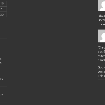
16
23
30
Edwar
Fisca
preven
[Chro
Socié
“Alte
s
pande
no
Gobie
con a
This 
ara
os