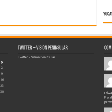
Yuca
Twitter – Visión Peninsular
Com
Twitter – Visión Peninsular
D
2
9
16
23
30
Edwar
Fisca
preven