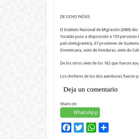
DE OCHO PAÍSES
El Instituto Nacional de Migración (INM) dio
Yucatán puso a disposición a 155 personas e
país (inmigrantes), 67 provienen de Guatemal
Dominicana, siete de Honduras, siete de Cuba
De los otros siete de los 162 que fueron a
Los choferes de los dos autobuses fueron pue
Deja un comentario
Share on:
WhatsApp
F
T
W
C
ac
wi
h
o