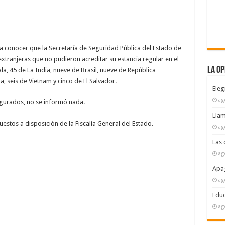
 a conocer que la Secretaría de Seguridad Pública del Estado de
xtranjeras que no pudieron acreditar su estancia regular en el
La Op
a, 45 de La India, nueve de Brasil, nueve de República
, seis de Vietnam y cinco de El Salvador.
Eleg
ag
segurados, no se informó nada.
Llam
stos a disposición de la Fiscalía General del Estado.
ag
Las 
ag
Apag
ag
Educ
ag