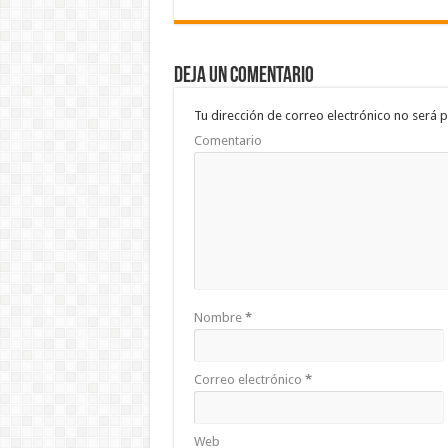
e
tt
at
m
b
er
sA
p
Deja un comentario
o
p
ar
o
p
ti
Tu dirección de correo electrónico no será p
Comentario
k
r
Nombre
*
Correo electrónico
*
Web