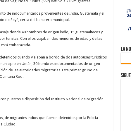
aria de Seguridad Pública (SSP) detuvo a 218 migrantes
ento de indocumentados provenientes de India, Guatemala y el
pio de Seyé, cerca del basurero municipal.
pasaje donde 40 hombres de origen indio, 15 guatemaltecos y
or turistas. Con ellos viajaban dos menores de edad y de las
a está embarazada.
La No
2 detenidos cuando viajaban a bordo de dos autobuses turísticos
 el municipio en Umán, 30 hombres indocumentados de origen
ción de las autoridades migratorias. Este primer grupo de
Sigue
 Quintana Roo.
on puestos a disposición del Instituto Nacional de Migración
s, de migrantes indios que fueron detenidos por la Policía
la Ciudad.