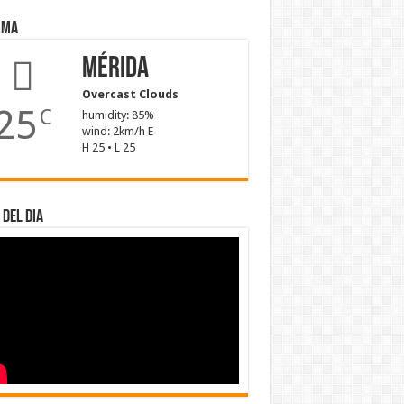
ima
Mérida
Overcast Clouds
25
C
humidity: 85%
wind: 2km/h E
H 25 • L 25
 del dia