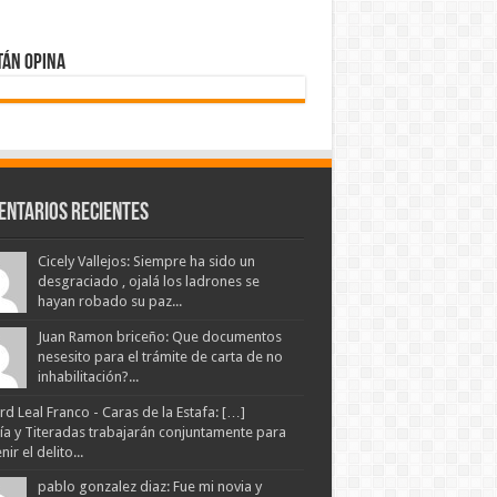
tán Opina
entarios Recientes
Cicely Vallejos: Siempre ha sido un
desgraciado , ojalá los ladrones se
hayan robado su paz...
Juan Ramon briceño: Que documentos
nesesito para el trámite de carta de no
inhabilitación?...
d Leal Franco - Caras de la Estafa: […]
lía y Titeradas trabajarán conjuntamente para
ir el delito...
pablo gonzalez diaz: Fue mi novia y