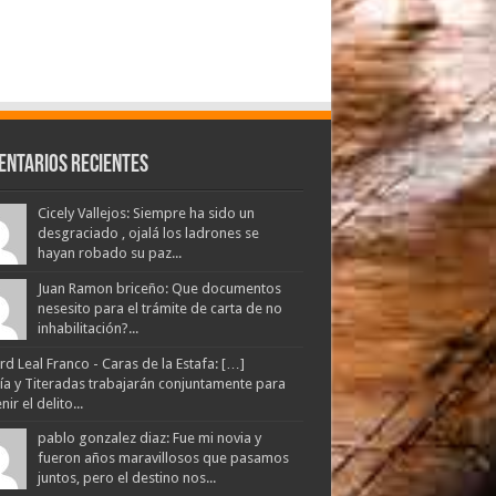
entarios Recientes
Cicely Vallejos: Siempre ha sido un
desgraciado , ojalá los ladrones se
hayan robado su paz...
Juan Ramon briceño: Que documentos
nesesito para el trámite de carta de no
inhabilitación?...
d Leal Franco - Caras de la Estafa: […]
lía y Titeradas trabajarán conjuntamente para
ir el delito...
pablo gonzalez diaz: Fue mi novia y
fueron años maravillosos que pasamos
juntos, pero el destino nos...