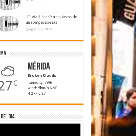
“Ciudad láser”: tres piezas de
un rompecabezas
agosto 6, 2026
ima
Mérida
Broken Clouds
27
C
humidity: 79%
wind: 5km/h NNE
H 27 • L 27
 del dia