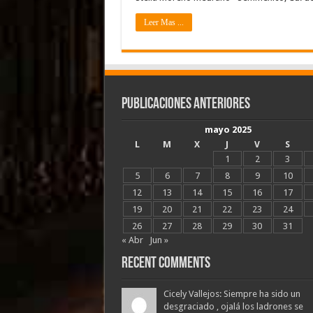
Leer Mas ...
Publicaciones Anteriores
mayo 2025
L
M
X
J
V
S
1
2
3
5
6
7
8
9
10
12
13
14
15
16
17
19
20
21
22
23
24
26
27
28
29
30
31
« Abr
Jun »
Recent Comments
Cicely Vallejos: Siempre ha sido un
desgraciado , ojalá los ladrones se