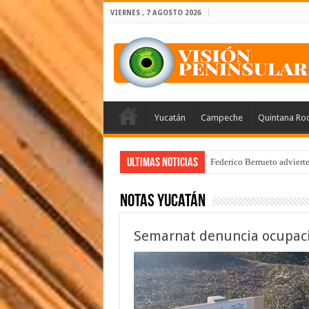
VIERNES , 7 AGOSTO 2026
Yucatán
Campeche
Quintana Ro
Ultimas Noticias
Federico Berrueto adviert
Notas Yucatán
Semarnat denuncia ocupació