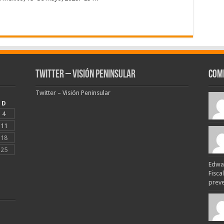
Twitter – Visión Peninsular
Com
Twitter – Visión Peninsular
D
4
11
18
25
Edwar
Fisca
preven