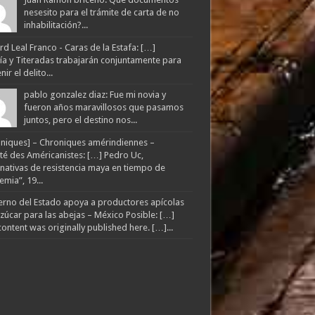
nesesito para el trámite de carta de no
inhabilitación?...
d Leal Franco - Caras de la Estafa: […]
lía y Titeradas trabajarán conjuntamente para
ir el delito...
pablo gonzalez diaz: Fue mi novia y
fueron años maravillosos que pasamos
juntos, pero el destino nos...
niques] – Chroniques amérindiennes –
té des Américanistes: […] Pedro Uc,
rnativas de resistencia maya en tiempo de
mia”, 19...
rno del Estado apoya a productores apícolas
zúcar para las abejas – México Posible: […]
content was originally published here. […]...