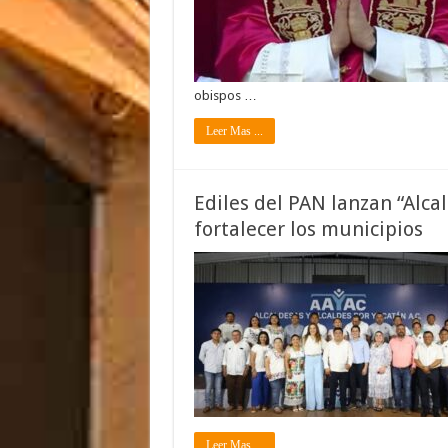
obispos …
Leer Mas ...
Ediles del PAN lanzan “Alca
fortalecer los municipios
Leer Mas ...