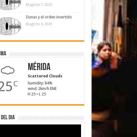
agosto 7, 2026
Dunas y el orden invertido
agosto 6, 2026
ima
Mérida
Scattered Clouds
25
C
humidity: 84%
wind: 2km/h ENE
H 25 • L 25
 del dia