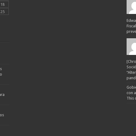
18
25
Edwar
Fisca
preven
[Chro
Socié
s
“Alte
no
pande
Gobie
con a
ara
This 
os