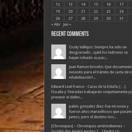
12
13
14
15
16
17
19
20
21
22
23
24
26
27
28
29
30
31
« Abr
Jun »
Recent Comments
Cicely Vallejos: Siempre ha sido un
desgraciado , ojalá los ladrones se
hayan robado su paz...
Juan Ramon briceño: Que documento
nesesito para el trámite de carta de 
inhabilitación?...
Edward Leal Franco - Caras de la Estafa: […]
Fiscalía y Titeradas trabajarán conjuntamente p
prevenir el delito...
pablo gonzalez diaz: Fue mi novia y
fueron años maravillosos que pasam
juntos, pero el destino nos...
[Chroniques] – Chroniques amérindiennes –
Société des Américanistes: […] Pedro Uc,