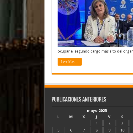
ocupar el segundo cargo más alto del orga
Leer Mas ...
Publicaciones Anteriores
mayo 2025
L
M
X
J
V
S
1
2
3
5
6
7
8
9
10