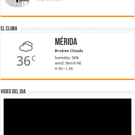
El Clima
Mérida
Broken Clouds
36
C
humidity: 56%
wind: 3km/h NE
H 36 • L 36
Video del dia