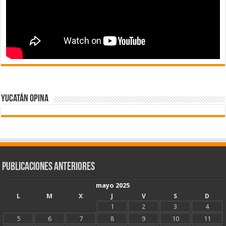
Yucatán Opina
Publicaciones Anteriores
mayo 2025
L
M
X
J
V
S
D
1
2
3
4
5
6
7
8
9
10
11