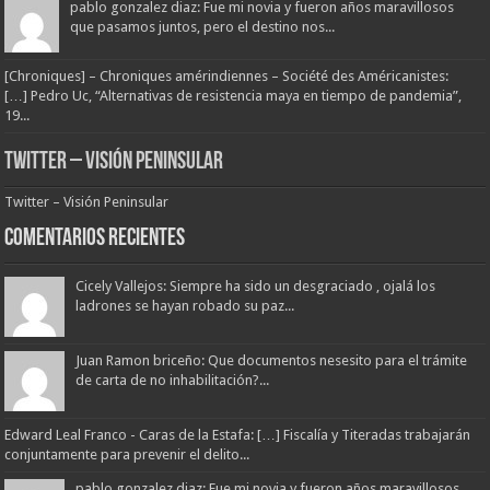
pablo gonzalez diaz: Fue mi novia y fueron años maravillosos
que pasamos juntos, pero el destino nos...
[Chroniques] – Chroniques amérindiennes – Société des Américanistes:
[…] Pedro Uc, “Alternativas de resistencia maya en tiempo de pandemia”,
19...
Twitter – Visión Peninsular
Twitter – Visión Peninsular
Comentarios Recientes
Cicely Vallejos: Siempre ha sido un desgraciado , ojalá los
ladrones se hayan robado su paz...
Juan Ramon briceño: Que documentos nesesito para el trámite
de carta de no inhabilitación?...
Edward Leal Franco - Caras de la Estafa: […] Fiscalía y Titeradas trabajarán
conjuntamente para prevenir el delito...
pablo gonzalez diaz: Fue mi novia y fueron años maravillosos