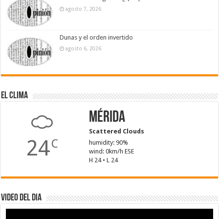
agosto 7, 2026
Dunas y el orden invertido
agosto 6, 2026
El Clima
Mérida
Scattered Clouds
24
C
humidity: 90%
wind: 0km/h ESE
H 24 • L 24
Video del dia