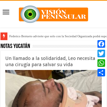
Federico Berrueto advierte que solo con la Sociedad Organizada podrá supe
Arrancan la tercera etapa de Médico 24/7
Notas Yucatán
Faceb
Un llamado a la solidaridad, Leo necesita
Twitte
una cirugía para salvar su vida
Whats
Compar