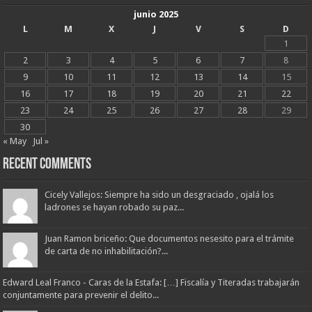
junio 2025
L
M
X
J
V
S
D
1
2
3
4
5
6
7
8
9
10
11
12
13
14
15
16
17
18
19
20
21
22
23
24
25
26
27
28
29
30
« May
Jul »
Recent Comments
Cicely Vallejos: Siempre ha sido un desgraciado , ojalá los
ladrones se hayan robado su paz...
Juan Ramon briceño: Que documentos nesesito para el trámite
de carta de no inhabilitación?...
Edward Leal Franco - Caras de la Estafa: […] Fiscalía y Titeradas trabajarán
conjuntamente para prevenir el delito...