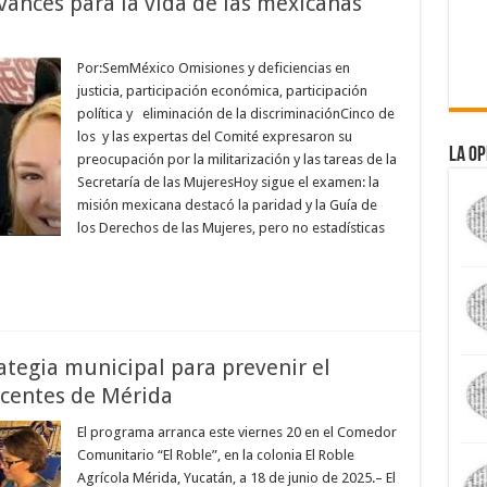
vances para la vida de las mexicanas
Por:SemMéxico Omisiones y deficiencias en
justicia, participación económica, participación
política y eliminación de la discriminaciónCinco de
los y las expertas del Comité expresaron su
La Op
preocupación por la militarización y las tareas de la
Secretaría de las MujeresHoy sigue el examen: la
misión mexicana destacó la paridad y la Guía de
los Derechos de las Mujeres, pero no estadísticas
ategia municipal para prevenir el
scentes de Mérida
El programa arranca este viernes 20 en el Comedor
Comunitario “El Roble”, en la colonia El Roble
Agrícola Mérida, Yucatán, a 18 de junio de 2025.– El