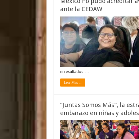
México no pudo acreditar a
ante la CEDAW
ni resultados …
Leer Mas ...
“Juntas Somos Más”, la estr
embarazo en niñas y adole