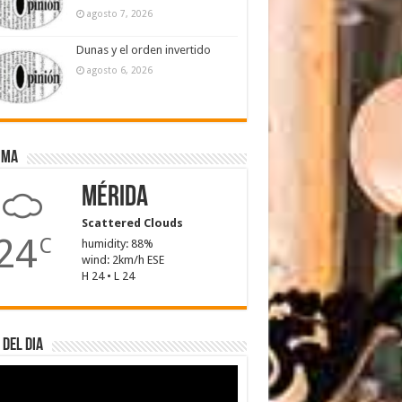
agosto 7, 2026
Dunas y el orden invertido
agosto 6, 2026
ima
Mérida
Scattered Clouds
24
C
humidity: 88%
wind: 2km/h ESE
H 24 • L 24
 del dia