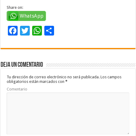
Share on:
WhatsApp
F
T
W
C
ac
wi
h
o
e
tt
at
m
b
er
sA
p
Deja un comentario
o
p
ar
o
p
ti
Tu dirección de correo electrónico no será publicada.
Los campos
obligatorios están marcados con
*
k
r
Comentario