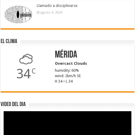
Llamado a disciplinarse
agosto 4, 2026
El Clima
Mérida
Overcast Clouds
34
C
humidity: 60%
wind: 2km/h SE
H 34 • L 34
Video del dia