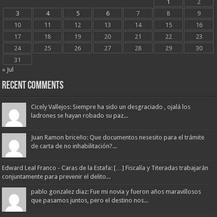
1
2
3
4
5
6
7
8
9
10
11
12
13
14
15
16
17
18
19
20
21
22
23
24
25
26
27
28
29
30
31
« Jul
Recent Comments
Cicely Vallejos: Siempre ha sido un desgraciado , ojalá los
ladrones se hayan robado su paz...
Juan Ramon briceño: Que documentos nesesito para el trámite
de carta de no inhabilitación?...
Edward Leal Franco - Caras de la Estafa: […] Fiscalía y Titeradas trabajarán
conjuntamente para prevenir el delito...
pablo gonzalez diaz: Fue mi novia y fueron años maravillosos
que pasamos juntos, pero el destino nos...