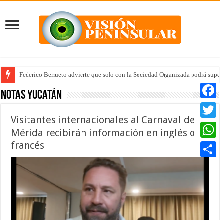
Federico Berrueto advierte que solo con la Sociedad Organizada podrá supe
Arrancan la tercera etapa de Médico 24/7
Notas Yucatán
Faceb
Visitantes internacionales al Carnaval de
Twitte
Mérida recibirán información en inglés o
francés
Whats
Compar