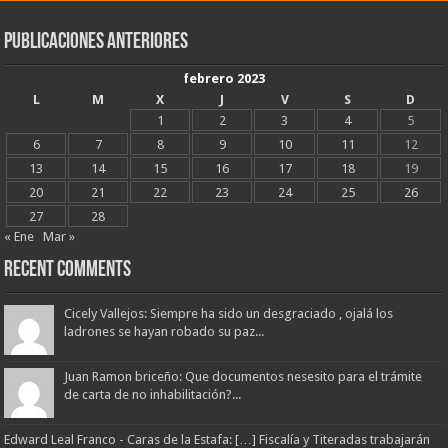
Publicaciones Anteriores
febrero 2023
L
M
X
J
V
S
D
1
2
3
4
5
6
7
8
9
10
11
12
13
14
15
16
17
18
19
20
21
22
23
24
25
26
27
28
« Ene
Mar »
Recent Comments
Cicely Vallejos: Siempre ha sido un desgraciado , ojalá los
ladrones se hayan robado su paz...
Juan Ramon briceño: Que documentos nesesito para el trámite
de carta de no inhabilitación?...
Edward Leal Franco - Caras de la Estafa: […] Fiscalía y Titeradas trabajarán