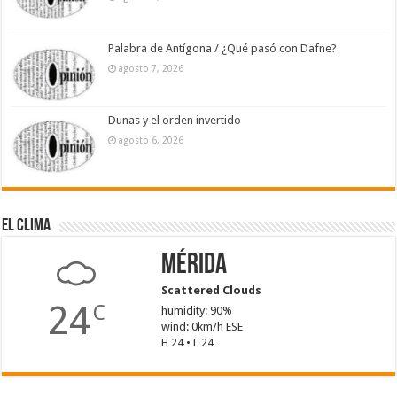
Palabra de Antígona / ¿Qué pasó con Dafne?
agosto 7, 2026
Dunas y el orden invertido
agosto 6, 2026
El Clima
Mérida
Scattered Clouds
24
C
humidity: 90%
wind: 0km/h ESE
H 24 • L 24