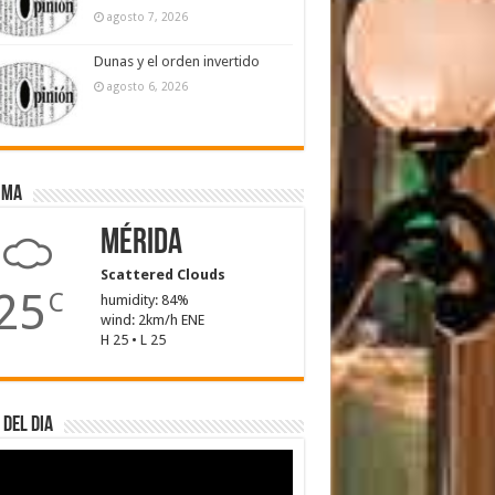
agosto 7, 2026
Dunas y el orden invertido
agosto 6, 2026
ima
Mérida
Scattered Clouds
25
C
humidity: 84%
wind: 2km/h ENE
H 25 • L 25
 del dia