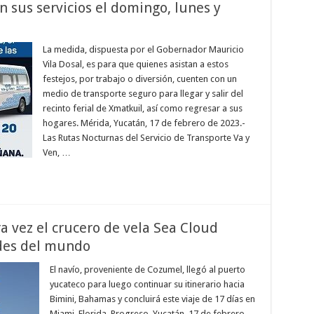
 sus servicios el domingo, lunes y
La medida, dispuesta por el Gobernador Mauricio
Vila Dosal, es para que quienes asistan a estos
festejos, por trabajo o diversión, cuenten con un
medio de transporte seguro para llegar y salir del
recinto ferial de Xmatkuil, así como regresar a sus
hogares. Mérida, Yucatán, 17 de febrero de 2023.-
Las Rutas Nocturnas del Servicio de Transporte Va y
Ven, …
a vez el crucero de vela Sea Cloud
ndes del mundo
El navío, proveniente de Cozumel, llegó al puerto
yucateco para luego continuar su itinerario hacia
Bimini, Bahamas y concluirá este viaje de 17 días en
Miami, Florida. Progreso, Yucatán, 17 de febrero