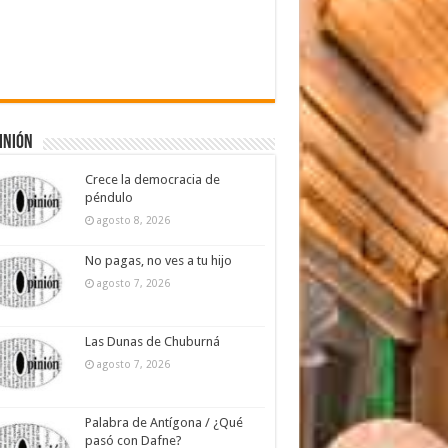
inión
Crece la democracia de
péndulo
agosto 8, 2026
No pagas, no ves a tu hijo
agosto 7, 2026
Las Dunas de Chuburná
agosto 7, 2026
Palabra de Antígona / ¿Qué
pasó con Dafne?