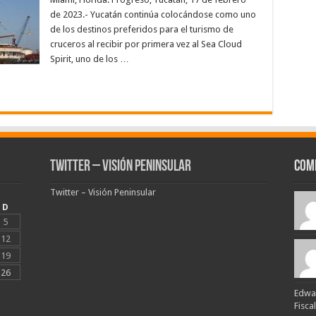
de 2023.- Yucatán continúa colocándose como uno
de los destinos preferidos para el turismo de
cruceros al recibir por primera vez al Sea Cloud
Spirit, uno de los …
Twitter – Visión Peninsular
Com
Twitter – Visión Peninsular
D
5
12
19
26
Edwar
Fisca