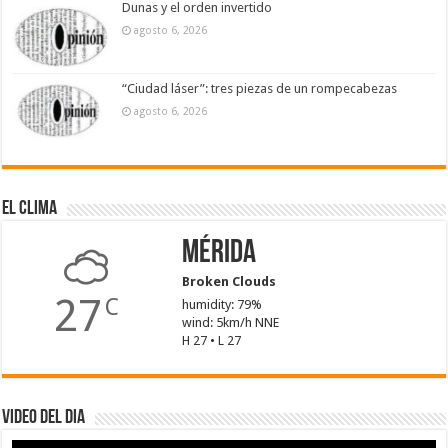
Dunas y el orden invertido
agosto 6, 2026
“Ciudad láser”: tres piezas de un rompecabezas
agosto 6, 2026
El Clima
Mérida
Broken Clouds
27
C
humidity: 79%
wind: 5km/h NNE
H 27 • L 27
Video del dia