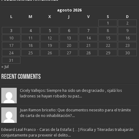
agosto 2026
L
M
X
J
V
S
D
1
2
3
4
5
6
7
8
9
10
11
12
13
14
15
16
17
18
19
20
21
22
23
24
25
26
27
28
29
30
31
« Jul
Recent Comments
Cicely Vallejos: Siempre ha sido un desgraciado , ojalá los
ladrones se hayan robado su paz...
Juan Ramon briceño: Que documentos nesesito para el trámite
de carta de no inhabilitación?...
Edward Leal Franco - Caras de la Estafa: […] Fiscalía y Titeradas trabajarán
conjuntamente para prevenir el delito...