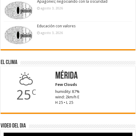
Apagones; negociando con la oscuridad
agosto 3, 2026
Educación con valores
agosto 3, 2026
El Clima
Mérida
Few Clouds
25
C
humidity: 87%
wind: 2km/h E
H 25 • L 25
Video del dia