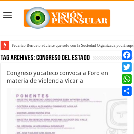
Federico Berrueto advierte que solo con la Sociedad Organizada podrá supe
Arrancan la tercera etapa de Médico 24/7
Tag Archives:
congreso del estado
Faceb
Congreso yucateco convoca a Foro en
Twitte
materia de Violencia Vicaria
Whats
Compar