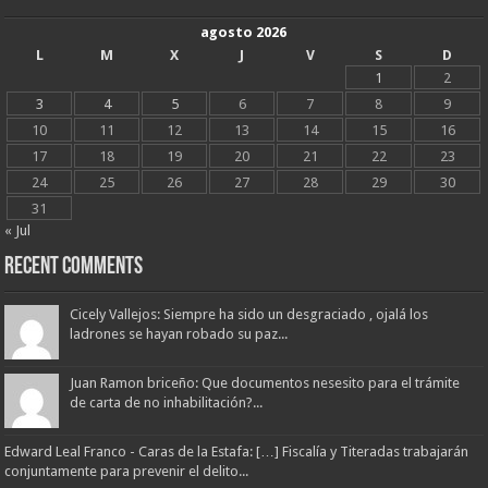
agosto 2026
L
M
X
J
V
S
D
1
2
3
4
5
6
7
8
9
10
11
12
13
14
15
16
17
18
19
20
21
22
23
24
25
26
27
28
29
30
31
« Jul
Recent Comments
Cicely Vallejos: Siempre ha sido un desgraciado , ojalá los
ladrones se hayan robado su paz...
Juan Ramon briceño: Que documentos nesesito para el trámite
de carta de no inhabilitación?...
Edward Leal Franco - Caras de la Estafa: […] Fiscalía y Titeradas trabajarán
conjuntamente para prevenir el delito...