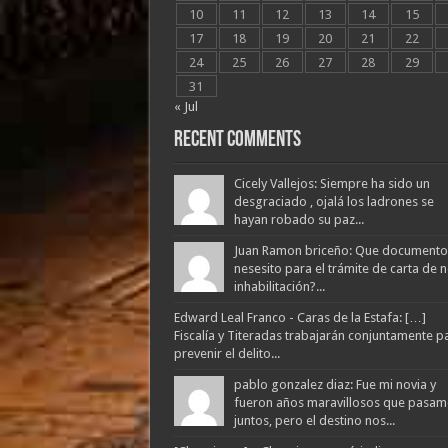
10
11
12
13
14
15
17
18
19
20
21
22
24
25
26
27
28
29
31
« Jul
Recent Comments
Cicely Vallejos: Siempre ha sido un
desgraciado , ojalá los ladrones se
hayan robado su paz...
Juan Ramon briceño: Que documento
nesesito para el trámite de carta de 
inhabilitación?...
Edward Leal Franco - Caras de la Estafa: […]
Fiscalía y Titeradas trabajarán conjuntamente p
prevenir el delito...
pablo gonzalez diaz: Fue mi novia y
fueron años maravillosos que pasam
juntos, pero el destino nos...