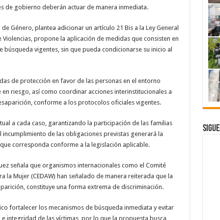
es de gobierno deberán actuar de manera inmediata.
d de Género, plantea adicionar un artículo 21 Bis a la Ley General
e Violencias, propone la aplicación de medidas que consisten en
e búsqueda vigentes, sin que pueda condicionarse su inicio al
das de protección en favor de las personas en el entorno
en riesgo, así como coordinar acciones interinstitucionales a
saparición, conforme a los protocolos oficiales vigentes.
l a cada caso, garantizando la participación de las familias
Sigue
l incumplimiento de las obligaciones previstas generará la
l que corresponda conforme a la legislación aplicable.
uez señala que organismos internacionales como el Comité
ntra la Mujer (CEDAW) han señalado de manera reiterada que la
saparición, constituye una forma extrema de discriminación.
co fortalecer los mecanismos de búsqueda inmediata y evitar
e integridad de las víctimas, por lo que la propuesta busca