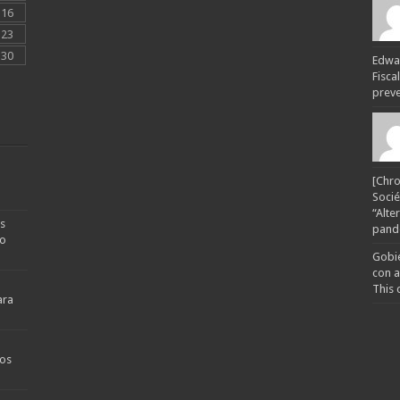
16
23
30
Edwar
Fisca
preven
[Chro
Socié
“Alte
s
pande
no
Gobie
con a
This 
ara
os