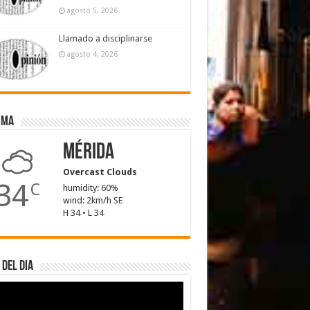
agosto 5, 2026
Llamado a disciplinarse
agosto 4, 2026
ima
Mérida
Overcast Clouds
34
C
humidity: 60%
wind: 2km/h SE
H 34 • L 34
 del dia