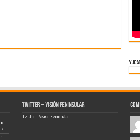
Yuca
Twitter – Visión Peninsular
Com
Twitter – Visión Peninsular
D
2
9