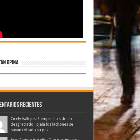
tán Opina
entarios Recientes
Cicely Vallejos: Siempre ha sido un
desgraciado , ojalá los ladrones se
hayan robado su paz...
Juan Ramon briceño: Que documentos