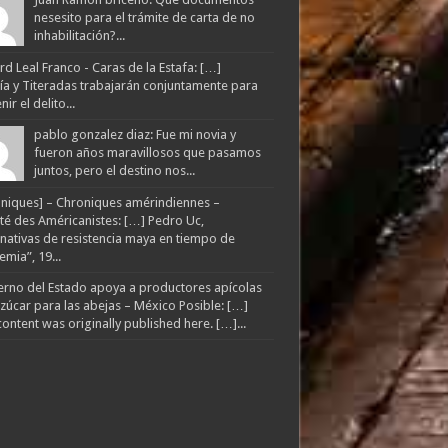
nesesito para el trámite de carta de no
inhabilitación?...
d Leal Franco - Caras de la Estafa: […]
lía y Titeradas trabajarán conjuntamente para
ir el delito...
pablo gonzalez diaz: Fue mi novia y
fueron años maravillosos que pasamos
juntos, pero el destino nos...
niques] – Chroniques amérindiennes –
té des Américanistes: […] Pedro Uc,
rnativas de resistencia maya en tiempo de
mia”, 19...
rno del Estado apoya a productores apícolas
zúcar para las abejas – México Posible: […]
content was originally published here. […]...