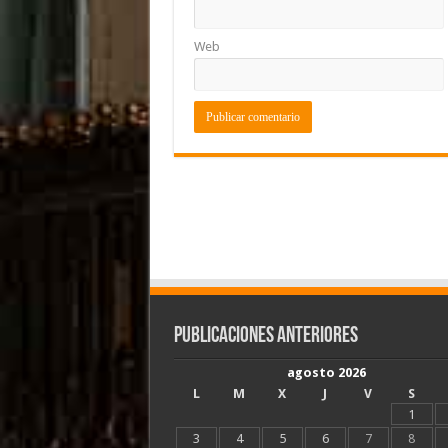
Web
Publicaciones Anteriores
agosto 2026
L
M
X
J
V
S
1
3
4
5
6
7
8