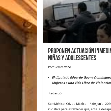
Proponen actuación inmedia
niñas y adolescentes
Por: SemMéxico
El diputado Eduardo Gaona Domínguez 
Mujeres a una Vida Libre de Violencias
Redacción
SemMéxico, Cd. de México, 1º. de junio, 2
iniciativa para establecer que, ante la desap