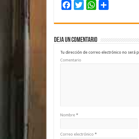
F
T
W
C
ac
wi
h
o
e
tt
at
m
b
er
sA
p
Deja un comentario
o
p
ar
o
p
ti
Tu dirección de correo electrónico no será p
Comentario
k
r
Nombre
*
Correo electrónico
*