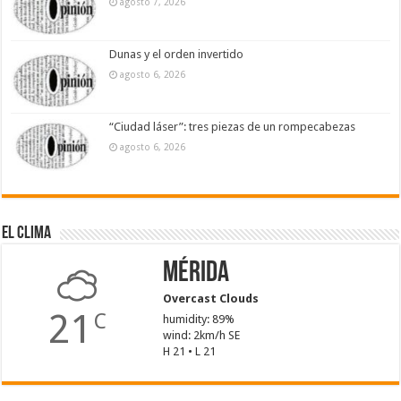
agosto 7, 2026
Dunas y el orden invertido
agosto 6, 2026
“Ciudad láser”: tres piezas de un rompecabezas
agosto 6, 2026
El Clima
Mérida
Overcast Clouds
21
C
humidity: 89%
wind: 2km/h SE
H 21 • L 21