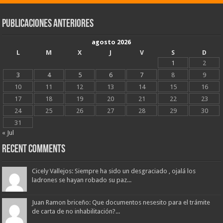
Publicaciones Anteriores
agosto 2026
L
M
X
J
V
S
D
1
2
3
4
5
6
7
8
9
10
11
12
13
14
15
16
17
18
19
20
21
22
23
24
25
26
27
28
29
30
31
« Jul
Recent Comments
Cicely Vallejos: Siempre ha sido un desgraciado , ojalá los
ladrones se hayan robado su paz...
Juan Ramon briceño: Que documentos nesesito para el trámite
de carta de no inhabilitación?...