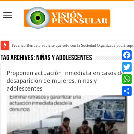
Federico Berrueto advierte que solo con la Sociedad Organizada podrá supe
Tag Archives:
niñas y adolescentes
Faceb
Proponen actuación inmediata en casos de
Twitte
desaparición de mujeres, niñas y
adolescentes
Whats
Compar