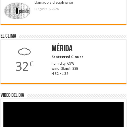
Llamado a disciplinarse
agosto 4, 2026
El Clima
Mérida
Scattered Clouds
32
C
humidity: 69%
wind: 3km/h SSE
H 32 • L 32
Video del dia