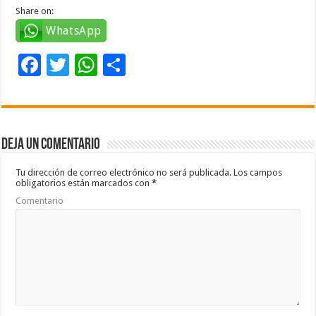
Share on:
WhatsApp
F
T
W
C
ac
wi
h
o
e
tt
at
m
b
er
sA
p
Deja un comentario
o
p
ar
o
p
ti
Tu dirección de correo electrónico no será publicada.
Los campos
obligatorios están marcados con
*
k
r
Comentario