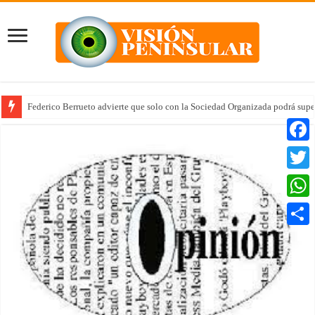
Federico Berrueto advierte que solo con la Sociedad Organizada podrá supe
Faceb
Twitte
Whats
Compar