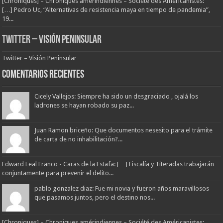
[Chroniques] – Chroniques amérindiennes – Société des Américanistes:
[…] Pedro Uc, “Alternativas de resistencia maya en tiempo de pandemia”,
19...
Twitter – Visión Peninsular
Twitter – Visión Peninsular
Comentarios Recientes
Cicely Vallejos: Siempre ha sido un desgraciado , ojalá los
ladrones se hayan robado su paz...
Juan Ramon briceño: Que documentos nesesito para el trámite
de carta de no inhabilitación?...
Edward Leal Franco - Caras de la Estafa: […] Fiscalía y Titeradas trabajarán
conjuntamente para prevenir el delito...
pablo gonzalez diaz: Fue mi novia y fueron años maravillosos
que pasamos juntos, pero el destino nos...
[Chroniques] – Chroniques amérindiennes – Société des Américanistes: