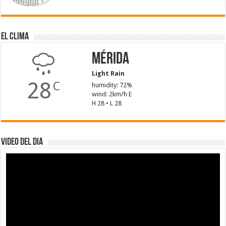
El Clima
Mérida
Light Rain
28
C
humidity: 72%
wind: 2km/h E
H 28 • L 28
Video del dia