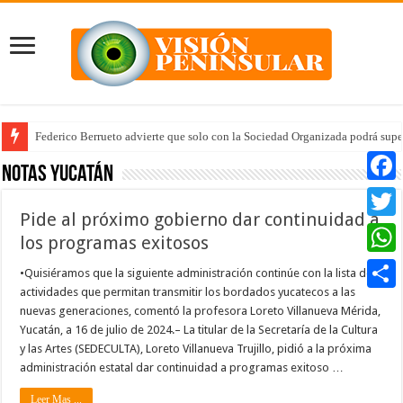
Federico Berrueto advierte que solo con la Sociedad Organizada podrá supe
Arrancan la tercera etapa de Médico 24/7
Notas Yucatán
Faceb
Pide al próximo gobierno dar continuidad a
Twitte
los programas exitosos
Whats
•Quisiéramos que la siguiente administración continúe con la lista de
actividades que permitan transmitir los bordados yucatecos a las
Compar
nuevas generaciones, comentó la profesora Loreto Villanueva Mérida,
Yucatán, a 16 de julio de 2024.– La titular de la Secretaría de la Cultura
y las Artes (SEDECULTA), Loreto Villanueva Trujillo, pidió a la próxima
administración estatal dar continuidad a programas exitoso …
Leer Mas ...