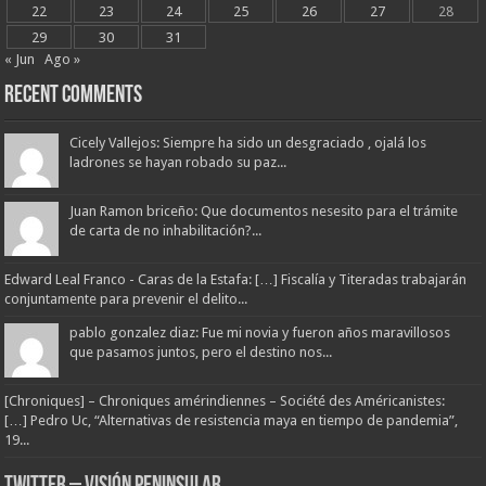
22
23
24
25
26
27
28
29
30
31
« Jun
Ago »
Recent Comments
Cicely Vallejos: Siempre ha sido un desgraciado , ojalá los
ladrones se hayan robado su paz...
Juan Ramon briceño: Que documentos nesesito para el trámite
de carta de no inhabilitación?...
Edward Leal Franco - Caras de la Estafa: […] Fiscalía y Titeradas trabajarán
conjuntamente para prevenir el delito...
pablo gonzalez diaz: Fue mi novia y fueron años maravillosos
que pasamos juntos, pero el destino nos...
[Chroniques] – Chroniques amérindiennes – Société des Américanistes:
[…] Pedro Uc, “Alternativas de resistencia maya en tiempo de pandemia”,
19...