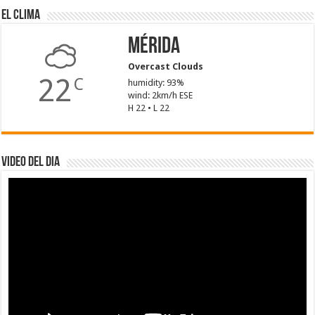
El Clima
Mérida
Overcast Clouds
22
C
humidity: 93%
wind: 2km/h ESE
H 22 • L 22
Video del dia