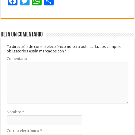
F
T
W
C
ac
wi
h
o
e
tt
at
m
b
er
sA
p
Deja un comentario
o
p
ar
o
p
ti
Tu dirección de correo electrónico no será publicada.
Los campos
obligatorios están marcados con
*
k
r
Comentario
Nombre
*
Correo electrónico
*