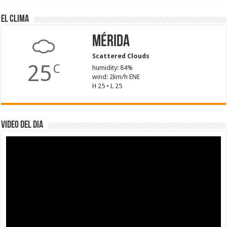
El Clima
Mérida
Scattered Clouds
25
C
humidity: 84%
wind: 2km/h ENE
H 25 • L 25
Video del dia