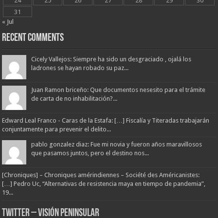
24
25
26
27
28
29
30
31
« Jul
Recent Comments
Cicely Vallejos: Siempre ha sido un desgraciado , ojalá los
ladrones se hayan robado su paz...
Juan Ramon briceño: Que documentos nesesito para el trámite
de carta de no inhabilitación?...
Edward Leal Franco - Caras de la Estafa: […] Fiscalía y Titeradas trabajarán
conjuntamente para prevenir el delito...
pablo gonzalez diaz: Fue mi novia y fueron años maravillosos
que pasamos juntos, pero el destino nos...
[Chroniques] – Chroniques amérindiennes – Société des Américanistes:
[…] Pedro Uc, “Alternativas de resistencia maya en tiempo de pandemia”,
19...
Twitter – Visión Peninsular