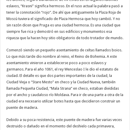
eslavos, “Krasni” significa hermoso. En el ruso actual la palabra pasó a
tener la connotación “rojo”. De ahí que antiguamente la Plaza Roja de
Moscú tuviera el significado de Plaza Hermosa que hoy cambió. Y no
sin razón dicen que Praga es una ciudad hermosa. Es una ciudad que
siempre fue rica y demostró en sus edificios y monumentos esa
riqueza que la hacen hoy sitio obligatorio de todo trotador de mundo.
Comenzó siendo un pequeño asentamiento de celtas llamados boios.
Lo que más tarde dio nombre al reino, el Reino de Bohemia. A este
asentamiento vinieron a establecerse poco a poco eslavos y
germanos. Para el año 1061, el rey Wenceslao I le dio el estatuto de
ciudad. El detalle es que dos partes importantes de la ciudad, la
Ciudad Vieja o “Stare Mesto” en checo y la Ciudad Nueva, también
llamada Pequeña Ciudad, “Mala Strana” en checo, estaban divididas
por el ancho y caudaloso río Moldava. Para ir de una parte a otra de la
ciudad era necesario utilizar botes hasta que decidieron construir un
puente de madera.
Debido a su poca resistencia, este puente de madera fue varias veces
destruido o dañado en el momento del deshielo cada primavera,