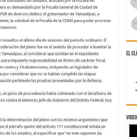
se solicitudes: un senador, acusado por la Fiscalía de
ero es demandado por la Fiscalía General de Ciudad de
a FGR de diversos delitos; el gobernador de Tamaulipas, a
iente, la solicitud de la Fiscalía de la CDMX para poder procesar
e menores.
resueltos el último día de sesiones del periodo ordinario. El
ideración del pleno fue en el sentido de proceder a levantar la
El Cl
Tamaulipas, al considerar que existían en el expediente
para imputarle responsabilidad en ilícitos de carácter fiscal.
en contra y 14 abstenciones, incluyendo un legislador de
ra por considerar que no se habían cumplido las etapas
uación pertinente las pruebas presentadas por la defensa.
s, un juicio de procedencia había culminado con el desafuero de
o contra el entonces Jefe de Gobierno del Distrito Federal, hoy
Video
ió la determinación del pleno con los mismos argumentos que
e el párrafo quinto del artículo 111 constitucional señala un
ios de los estados, al especificar que “en este supuesto (la