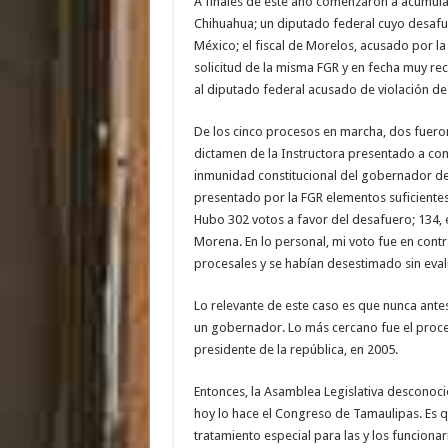
A finales de este año comenzaron a acumular
Chihuahua; un diputado federal cuyo desafu
México; el fiscal de Morelos, acusado por l
solicitud de la misma FGR y en fecha muy rec
al diputado federal acusado de violación d
De los cinco procesos en marcha, dos fueron 
dictamen de la Instructora presentado a cons
inmunidad constitucional del gobernador de 
presentado por la FGR elementos suficientes 
Hubo 302 votos a favor del desafuero; 134, 
Morena. En lo personal, mi voto fue en cont
procesales y se habían desestimado sin eval
Lo relevante de este caso es que nunca ante
un gobernador. Lo más cercano fue el proces
presidente de la república, en 2005.
Entonces, la Asamblea Legislativa desconoc
hoy lo hace el Congreso de Tamaulipas. Es qu
tratamiento especial para las y los funcionar