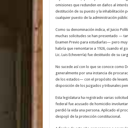
omisiones que redunden en daños al interés p
destitución de su puesto y la inhabilitaci
cualquier puesto de la administración públic
Como su denominación indica, el Juicio Políti
muchas solicitudes se han presentado — tan
Examen Previo para estudiarlas— pero muy 
habría que remontarse a 1926, cuando el go
Lic. Luis Echeverría) fue destituido de su car
No sucede así con lo que se conoce como Dec
generalmente por una instancia de procuració
de los estados— con el propósito de levantar
disposición de los juzgados y tribunales pen
Esta legislatura ha registrado varias solicitu
federal fue acusado de homicidio involuntar
perdió la vida una persona. Aplicado el pro
despojó de la protección constitucional.