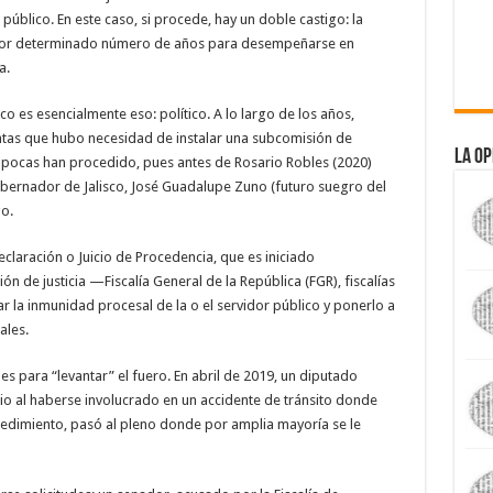
úblico. En este caso, si procede, hay un doble castigo: la
ón por determinado número de años para desempeñarse en
a.
co es esencialmente eso: político. A lo largo de los años,
tas que hubo necesidad de instalar una subcomisión de
La Op
pocas han procedido, pues antes de Rosario Robles (2020)
bernador de Jalisco, José Guadalupe Zuno (futuro suegro del
go.
laración o Juicio de Procedencia, que es iniciado
n de justicia —Fiscalía General de la República (FGR), fiscalías
 la inmunidad procesal de la o el servidor público y ponerlo a
ales.
des para “levantar” el fuero. En abril de 2019, un diputado
io al haberse involucrado en un accidente de tránsito donde
cedimiento, pasó al pleno donde por amplia mayoría se le