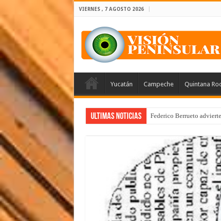
VIERNES , 7 AGOSTO 2026
Yucatán
Campeche
Quintana Ro
Ultimas Noticias
Federico Berrueto adviert
Arrancan la tercera etapa