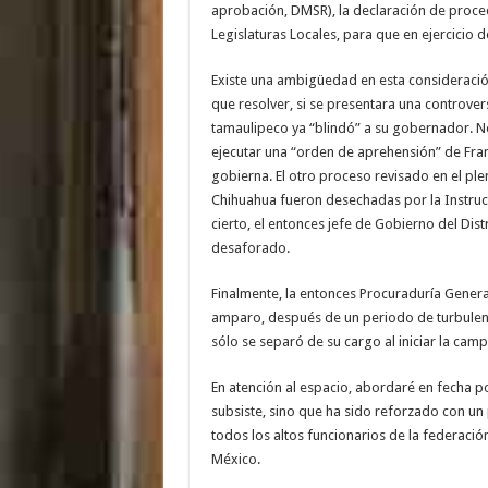
aprobación, DMSR), la declaración de proced
Legislaturas Locales, para que en ejercicio
Existe una ambigüedad en esta consideración
que resolver, si se presentara una controvers
tamaulipeco ya “blindó” a su gobernador. No
ejecutar una “orden de aprehensión” de Fran
gobierna. El otro proceso revisado en el pl
Chihuahua fueron desechadas por la Instruc
cierto, el entonces jefe de Gobierno del Dis
desaforado.
Finalmente, la entonces Procuraduría General
amparo, después de un periodo de turbulen
sólo se separó de su cargo al iniciar la cam
En atención al espacio, abordaré en fecha p
subsiste, sino que ha sido reforzado con un
todos los altos funcionarios de la federació
México.