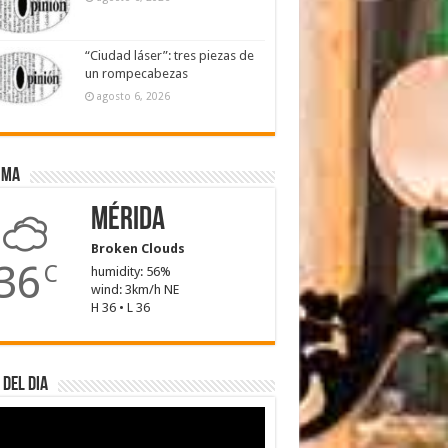
“Ciudad láser”: tres piezas de
un rompecabezas
agosto 6, 2026
ima
Mérida
Broken Clouds
36
C
humidity: 56%
wind: 3km/h NE
H 36 • L 36
 del dia