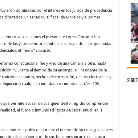
stuvieron dominadas por el interés en los juicios de procedencia
os diputados, un senador, al fiscal de Morelos y al primer
en numerosas ocasiones el presidente López Obrador hizo
uero de las y los servidores públicos, incluyendo al propio titular
denciales, el “fuero” subsiste.
reforma constitucional fue y vino de una cámara a otra, hasta
ición: “Durante el tiempo de su encargo, el Presidente de la
raición a la patria, hechos de corrupción, delitos electorales y
Sigue
r enjuiciado cualquier ciudadano o ciudadana”. (Art. 108,
ón que permite acusar de cualquier delito impidió comprender
realidad, el fuero o inmunidad “goza de cabal salud” en la
 los servidores públicos durante el tiempo de su encargo. Una es
guno de ellos en ejercicio de sus funciones incurre en actos u