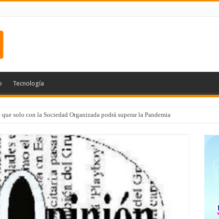
o
Tecnología
e que solo con la Sociedad Organizada podrá superar la Pandemia
 de Médico 24/7