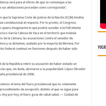
encia será para el efecto de que se comunique a las
 de sus atribuciones procedan como corresponda”.
 que la Suprema Corte de Justicia de la Nación (SCJN) tendría
ia constitucional al respecto. Por lo pronto, el Congreso
 quiero imaginarme lo que podría suceder si la FGR intenta
cisco García Cabeza de Vaca en el territorio que todavía
eno de la Cámara, las acusaciones contra el senador de
tora y su dictamen, avalado por la mayoría de Morena. Por
Yuca
trito Federal continuó en funciones después de haber sido
 de la República retiró su acusación de haber violado un
cias que, sin duda, abonaron a su popularidad. López Obrador
paña presidencial de 2006.
osterior el tema del fuero presidencial que no solamente
 procedimiento de excepción, distinto al que se sigue para
n. Hoy por hoy, el fuero goza de cabal salud. — Ciudad de