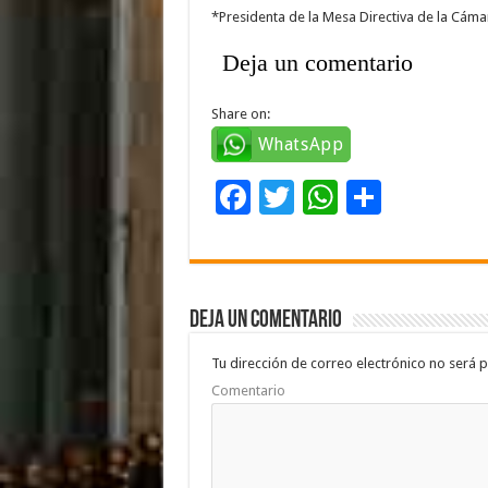
*Presidenta de la Mesa Directiva de la Cám
Deja un comentario
Share on:
WhatsApp
F
T
W
C
ac
wi
h
o
e
tt
at
m
b
er
sA
p
Deja un comentario
o
p
ar
o
p
ti
Tu dirección de correo electrónico no será p
Comentario
k
r