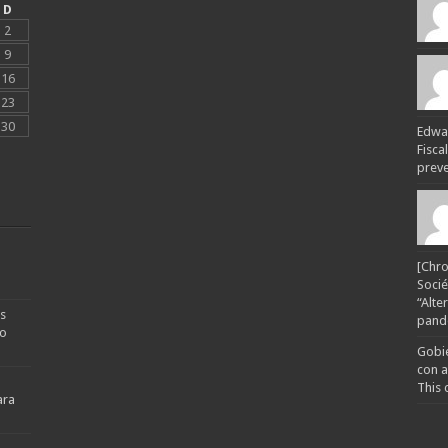
D
2
9
16
23
30
Edwar
Fisca
preven
[Chro
Socié
“Alte
s
pande
no
Gobie
con a
This 
ara