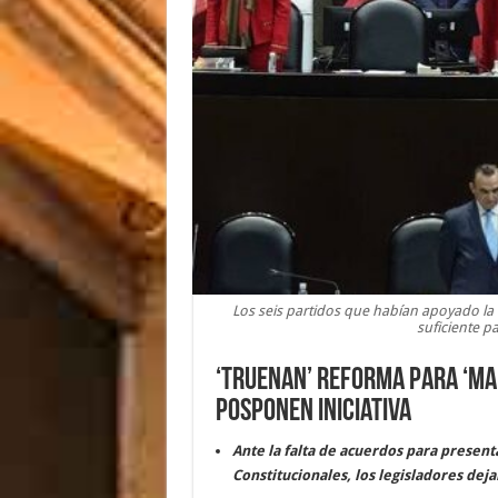
Los seis partidos que habían apoyado la 
suficiente p
‘Truenan’ reforma para ‘man
posponen iniciativa
Ante la falta de acuerdos para presen
Constitucionales, los legisladores deja