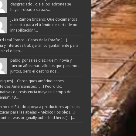
desgraciado , ojalá los ladrones se
hayan robado su paz...
Juan Ramon briceño: Que documentos
nesesito para el trámite de carta de no
inhabilitación?...
d Leal Franco - Caras de la Estafa: […]
lía y Titeradas trabajarán conjuntamente para
ir el delito...
pablo gonzalez diaz: Fue mi novia y
fueron años maravillosos que pasamos
juntos, pero el destino nos...
niques] – Chroniques amérindiennes –
té des Américanistes: […] Pedro Uc,
rnativas de resistencia maya en tiempo de
mia”, 19...
rno del Estado apoya a productores apícolas
zúcar para las abejas – México Posible: […]
content was originally published here. […]...