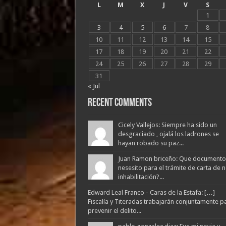
L
M
X
J
V
S
1
3
4
5
6
7
8
10
11
12
13
14
15
17
18
19
20
21
22
24
25
26
27
28
29
31
« Jul
Recent Comments
Cicely Vallejos: Siempre ha sido un
desgraciado , ojalá los ladrones se
hayan robado su paz...
Juan Ramon briceño: Que documento
nesesito para el trámite de carta de 
inhabilitación?...
Edward Leal Franco - Caras de la Estafa: […]
Fiscalía y Titeradas trabajarán conjuntamente p
prevenir el delito...