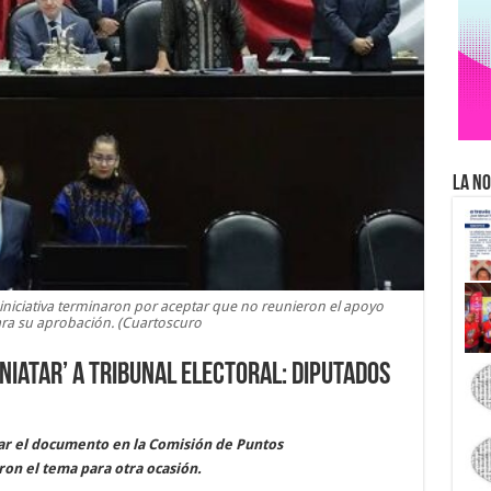
La No
iniciativa terminaron por aceptar que no reunieron el apoyo
ara su aprobación. (Cuartoscuro
iatar’ a Tribunal Electoral: diputados
tar el documento en la Comisión de Puntos
ron el tema para otra ocasión.