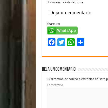
discusión de esta reforma.
Deja un comentario
Share on:
WhatsApp
F
T
W
C
ac
wi
h
o
e
tt
at
m
b
er
sA
p
Deja un comentario
o
p
ar
o
p
ti
Tu dirección de correo electrónico no será p
Comentario
k
r