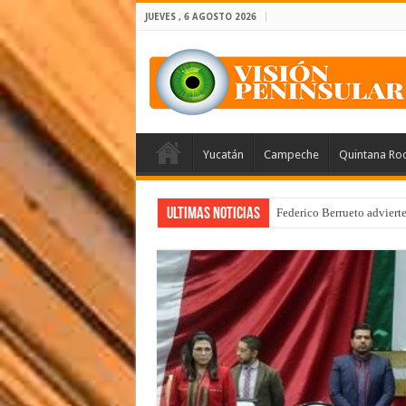
JUEVES , 6 AGOSTO 2026
Yucatán
Campeche
Quintana Ro
Ultimas Noticias
Federico Berrueto adviert