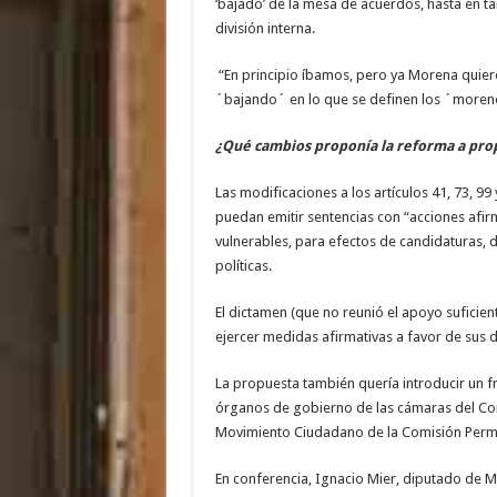
‘bajado’ de la mesa de acuerdos, hasta en t
división interna.
“En principio íbamos, pero ya Morena quier
´bajando´ en lo que se definen los ´morenos
¿Qué cambios proponía la reforma a prop
Las modificaciones a los artículos 41, 73, 
puedan emitir sentencias con “acciones afir
vulnerables, para efectos de candidaturas, 
políticas.
El dictamen (que no reunió el apoyo suficient
ejercer medidas afirmativas a favor de sus d
La propuesta también quería introducir un fr
órganos de gobierno de las cámaras del Con
Movimiento Ciudadano de la Comisión Perm
En conferencia, Ignacio Mier, diputado de M