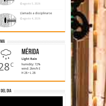
agosto 5, 2026
Llamado a disciplinarse
agosto 4, 2026
ima
Mérida
Light Rain
28
C
humidity: 72%
wind: 2km/h E
H 28 • L 28
 del dia