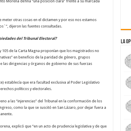
anto Morena defina “una posición clara” frente a su marcada
e meter otras cosas en el dictamen y por eso nos estamos
´”, dijeron las fuentes consultadas.
iedades del Tribunal Electoral?
La Op
99 y 105 de la Carta Magna proponían que los magistrados no
mativas” en beneficio de la paridad de género, grupos
de las dirigencias y órganos de gobierno de sus fuerzas
e) establecía que era facultad exclusiva al Poder Legislativo
erechos políticos y electorales.
eno a las “injerencias” del Tribunal en la conformación de los
greso, como la que se suscitó en San Lázaro, por dejar fuera a
anente.
orena, explicó que “en un acto de prudencia legislativa y de que