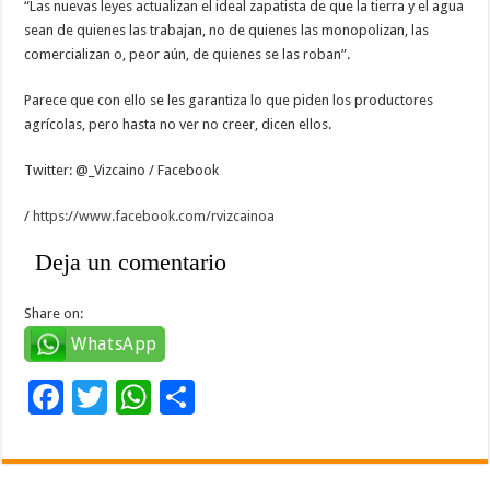
“Las nuevas leyes actualizan el ideal zapatista de que la tierra y el agua
sean de quienes las trabajan, no de quienes las monopolizan, las
comercializan o, peor aún, de quienes se las roban”.
Parece que con ello se les garantiza lo que piden los productores
agrícolas, pero hasta no ver no creer, dicen ellos.
Twitter: @_Vizcaino / Facebook
/
https://www.facebook.com/rvizcainoa
Deja un comentario
Share on:
WhatsApp
F
T
W
C
ac
wi
h
o
e
tt
at
m