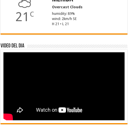
Overcast Clouds
21
C
humidity: 89%
wind: 2km/h SE
H 21 • L 21
Video del dia