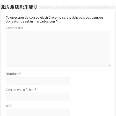
b
er
sA
p
Deja un comentario
o
p
ar
o
p
ti
Tu dirección de correo electrónico no será publicada.
Los campos
obligatorios están marcados con
*
k
r
Comentario
Nombre
*
Correo electrónico
*
Web