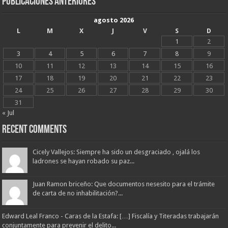
Publicaciones Anteriores
agosto 2026
L
M
X
J
V
S
D
1
2
3
4
5
6
7
8
9
10
11
12
13
14
15
16
17
18
19
20
21
22
23
24
25
26
27
28
29
30
31
« Jul
Recent Comments
Cicely Vallejos: Siempre ha sido un desgraciado , ojalá los
ladrones se hayan robado su paz...
Juan Ramon briceño: Que documentos nesesito para el trámite
de carta de no inhabilitación?...
Edward Leal Franco - Caras de la Estafa: […] Fiscalía y Titeradas trabajarán
conjuntamente para prevenir el delito...