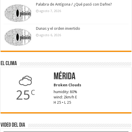
Palabra de Antígona / ¿Qué pasó con Dafne?
agosto 7, 2026
Dunas y el orden invertido
agosto 6, 2026
El Clima
Mérida
Broken Clouds
25
C
humidity: 80%
wind: 2km/h E
H 25 • L 25
Video del dia