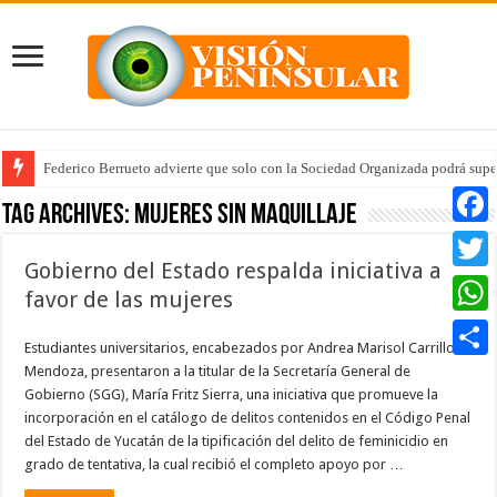
Federico Berrueto advierte que solo con la Sociedad Organizada podrá supe
Tag Archives:
Mujeres sin Maquillaje
Faceb
Gobierno del Estado respalda iniciativa a
Twitte
favor de las mujeres
Whats
Estudiantes universitarios, encabezados por Andrea Marisol Carrillo
Mendoza, presentaron a la titular de la Secretaría General de
Compar
Gobierno (SGG), María Fritz Sierra, una iniciativa que promueve la
incorporación en el catálogo de delitos contenidos en el Código Penal
del Estado de Yucatán de la tipificación del delito de feminicidio en
grado de tentativa, la cual recibió el completo apoyo por …