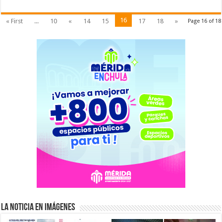
16
« First
...
10
«
14
15
17
18
»
Page 16 of 18
La Noticia en Imágenes