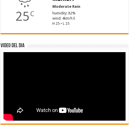
Moderate Rain
25
C
humidity: 82%
wind: 4km/h E
H 25 • L 25
Video del dia