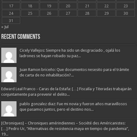
17
18
19
20
21
22
23
24
25
26
27
28
29
30
31
« Jul
Recent Comments
Cicely Vallejos: Siempre ha sido un desgraciado , ojalá los
ladrones se hayan robado su paz...
Juan Ramon briceño: Que documentos nesesito para el trámite
de carta de no inhabilitación?...
Edward Leal Franco - Caras de la Estafa: […] Fiscalía y Titeradas trabajarán
conjuntamente para prevenir el delito...
pablo gonzalez diaz: Fue mi novia y fueron años maravillosos
que pasamos juntos, pero el destino nos...
[Chroniques] – Chroniques amérindiennes – Société des Américanistes:
[…] Pedro Uc, “Alternativas de resistencia maya en tiempo de pandemia”,
19...