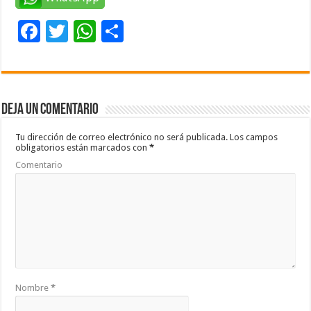
F
T
W
C
ac
wi
h
o
e
tt
at
m
b
er
sA
p
Deja un comentario
o
p
ar
o
p
ti
Tu dirección de correo electrónico no será publicada.
Los campos
obligatorios están marcados con
*
k
r
Comentario
Nombre
*