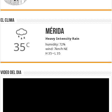
El Clima
Mérida
Heavy Intensity Rain
35
C
humidity: 72%
wind: 7km/h NE
H 35 • L 35
Video del dia