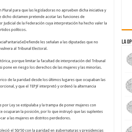
n Plural para que las legisladoras no aprueben dicha iniciativa y
ue dicho dictamen pretende acotar las funciones de
er Judicial de la Federación cuya interpretación ha hecho valer la
rtidos políticos.
La Op
ciaParitariaSeDefiende les señalan a las diputadas que no
ulnera al Tribunal Electoral.
órica, porque limitar la facultad de interpretación del Tribunal
 si pone en riesgo los derechos de las mujeres y las minorías.
tórico de la paridad desde los últimos lugares que ocupaban las
rcional, y que el TEPJF interpretó y ordenó la alternancia
e por Ley se estipulaba y la trampa de poner mujeres con
 ocuparan la posición, por lo que instruyó que las suplentes
ar a las mujeres en distritos perdedores.
bleció el 50/50 con la paridad en gubernaturas y presidencias