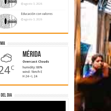
agosto 3, 2026
Educación con valores
agosto 3, 2026
ima
Mérida
Overcast Clouds
24
C
humidity: 88%
wind: 1km/h E
H 24 • L 24
 del dia