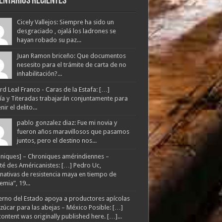
entarios Recientes
Cicely Vallejos: Siempre ha sido un
desgraciado , ojalá los ladrones se
hayan robado su paz...
Juan Ramon briceño: Que documentos
nesesito para el trámite de carta de no
inhabilitación?...
d Leal Franco - Caras de la Estafa: […]
lía y Titeradas trabajarán conjuntamente para
ir el delito...
pablo gonzalez diaz: Fue mi novia y
fueron años maravillosos que pasamos
juntos, pero el destino nos...
niques] – Chroniques amérindiennes –
té des Américanistes: […] Pedro Uc,
rnativas de resistencia maya en tiempo de
mia”, 19...
rno del Estado apoya a productores apícolas
zúcar para las abejas – México Posible: […]
content was originally published here. […]...