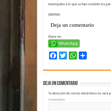
municipales a lo que se han resistido los par
SEM/MG
Deja un comentario
Share on:
WhatsApp
F
T
W
C
ac
wi
h
o
e
tt
at
m
b
er
sA
p
Deja un comentario
o
p
ar
o
p
ti
Tu dirección de correo electrónico no será p
Comentario
k
r