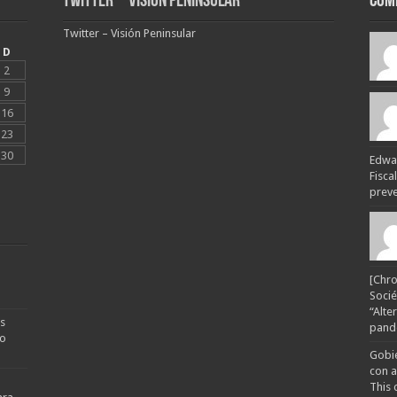
Twitter – Visión Peninsular
Com
Twitter – Visión Peninsular
D
2
9
16
23
30
Edwar
Fisca
preven
[Chro
Socié
“Alte
s
pande
no
Gobie
con a
This 