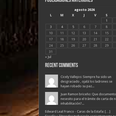
Publicaciones Anteriores
agosto 2026
L
M
X
J
V
S
1
3
4
5
6
7
8
10
11
12
13
14
15
17
18
19
20
21
22
24
25
26
27
28
29
31
« Jul
Recent Comments
Cicely Vallejos: Siempre ha sido un
desgraciado , ojalá los ladrones se
hayan robado su paz...
Juan Ramon briceño: Que documento
nesesito para el trámite de carta de 
inhabilitación?...
Edward Leal Franco - Caras de la Estafa: […]