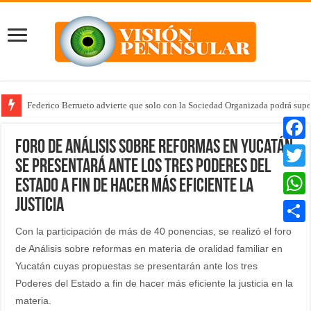
Federico Berrueto advierte que solo con la Sociedad Organizada podrá supe
Foro de Análisis sobre reformas en Yucatán
Faceb
se presentará ante los tres Poderes del
Twitte
Estado a fin de hacer más eficiente la
justicia
Whats
Con la participación de más de 40 ponencias, se realizó el foro
Compar
de Análisis sobre reformas en materia de oralidad familiar en
Yucatán cuyas propuestas se presentarán ante los tres
Poderes del Estado a fin de hacer más eficiente la justicia en la
materia.