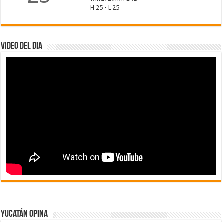
H 25 • L 25
Video del dia
Yucatán Opina