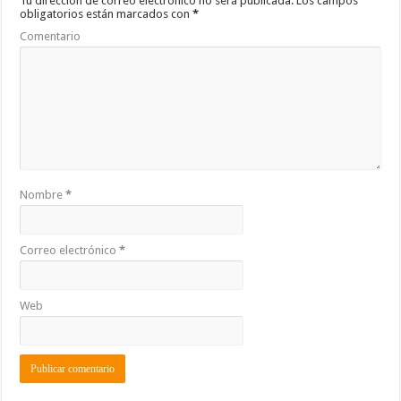
o
p
ti
Tu dirección de correo electrónico no será publicada.
Los campos
obligatorios están marcados con
*
k
r
Comentario
Nombre
*
Correo electrónico
*
Web