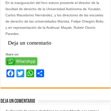
En la inauguración del foro estuvo presente el director de la
facultad de derecho de la Universidad Autónoma de Yucatán,
Carlos Macedonio Hernández; y los directores de las escuelas
de derecho de las universidades Marista, Felipe Ortegón Bolio;
y en representación de la Anáhuac Mayab, Rubén Osorio
Paredes.
Deja un comentario
Share on:
WhatsApp
F
T
W
C
ac
wi
h
o
e
tt
at
m
b
er
sA
p
Deja un comentario
o
p
ar