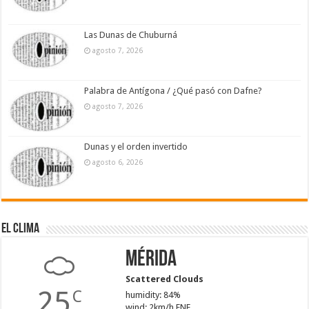
Las Dunas de Chuburná
agosto 7, 2026
Palabra de Antígona / ¿Qué pasó con Dafne?
agosto 7, 2026
Dunas y el orden invertido
agosto 6, 2026
El Clima
Mérida
Scattered Clouds
25
C
humidity: 84%
wind: 2km/h ENE