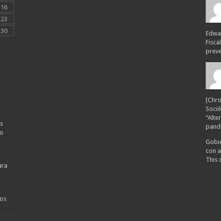
16
23
30
Edwar
Fisca
preven
[Chro
Socié
“Alte
s
pande
no
Gobie
con a
This 
ara
os