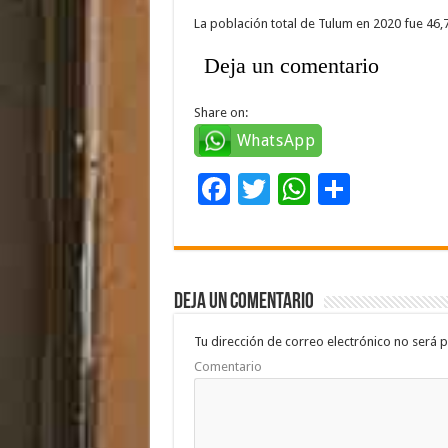
La población total de Tulum en 2020 fue 46,7
Deja un comentario
Share on:
WhatsApp
F
T
W
C
ac
wi
h
o
e
tt
at
m
b
er
sA
p
Deja un comentario
o
p
ar
o
p
ti
Tu dirección de correo electrónico no será p
Comentario
k
r