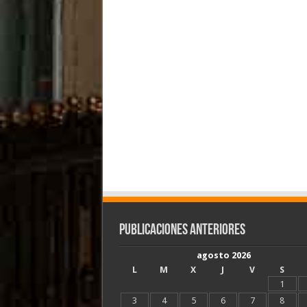
Publicaciones Anteriores
agosto 2026
L
M
X
J
V
S
1
3
4
5
6
7
8