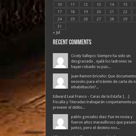
10
11
12
13
14
15
17
18
19
20
21
22
24
25
26
27
28
29
31
« Jul
Recent Comments
Cicely Vallejos: Siempre ha sido un
desgraciado , ojalá los ladrones se
hayan robado su paz...
Juan Ramon briceño: Que documento
nesesito para el trámite de carta de 
inhabilitación?...
Edward Leal Franco - Caras de la Estafa: […]
Fiscalía y Titeradas trabajarán conjuntamente p
prevenir el delito...
pablo gonzalez diaz: Fue mi novia y
fueron años maravillosos que pasam
juntos, pero el destino nos...