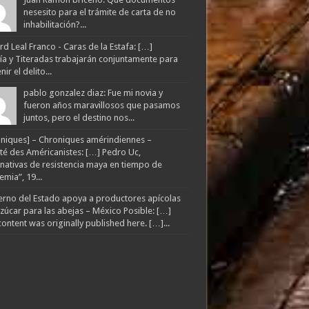
nesesito para el trámite de carta de no
inhabilitación?...
d Leal Franco - Caras de la Estafa: […]
lía y Titeradas trabajarán conjuntamente para
ir el delito...
pablo gonzalez diaz: Fue mi novia y
fueron años maravillosos que pasamos
juntos, pero el destino nos...
niques] – Chroniques amérindiennes –
té des Américanistes: […] Pedro Uc,
rnativas de resistencia maya en tiempo de
mia”, 19...
rno del Estado apoya a productores apícolas
zúcar para las abejas – México Posible: […]
content was originally published here. […]...