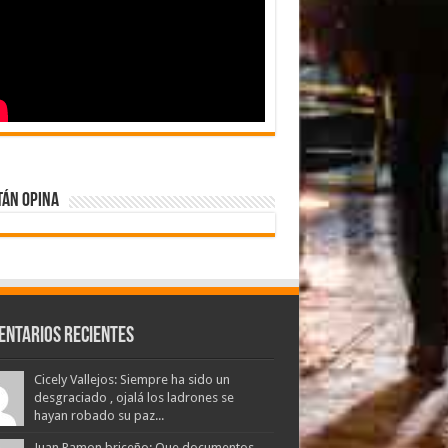
tán Opina
entarios Recientes
Cicely Vallejos: Siempre ha sido un
desgraciado , ojalá los ladrones se
hayan robado su paz...
Juan Ramon briceño: Que documentos