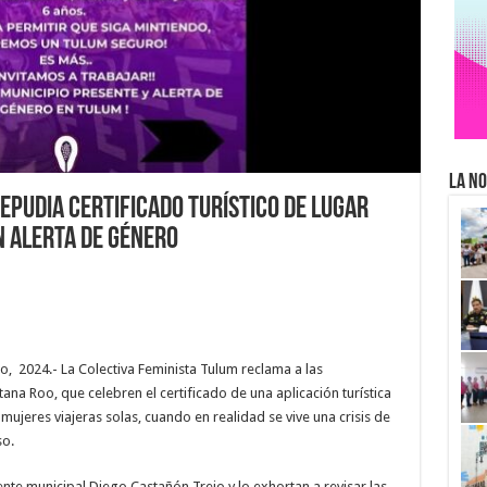
La No
epudia certificado turístico de lugar
n Alerta de Género
 2024.- La Colectiva Feminista Tulum reclama a las
na Roo, que celebren el certificado de una aplicación turística
jeres viajeras solas, cuando en realidad se vive una crisis de
so.
ente municipal Diego Castañón Trejo y lo exhortan a revisar las