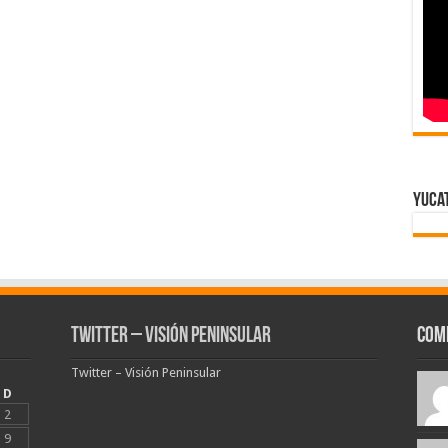
Yuca
Twitter – Visión Peninsular
Com
Twitter – Visión Peninsular
D
2
9