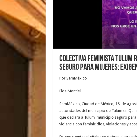
Colectiva Feminista Tulum r
seguro para mujeres: exige
Por:SemMéxico
Elda Montiel
SemMéxico, Ciudad de México, 16 de agosto,
autoridades del municipio de Tulum en Quinta
que declara a Tulum municipio seguro para mu
violencia con feminicidios, violaciones y aco
En sus cuentas digitales se dirigen al presid