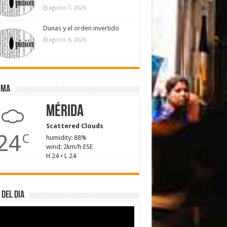
agosto 7, 2026
Dunas y el orden invertido
agosto 6, 2026
ima
Mérida
Scattered Clouds
24
C
humidity: 88%
wind: 2km/h ESE
H 24 • L 24
 del dia